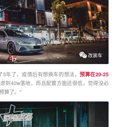
了5年了，疫情后有想换车的想法，
预算在20-25
虑到40w落地，而且配置方面还很低，觉得没必
预算了。"