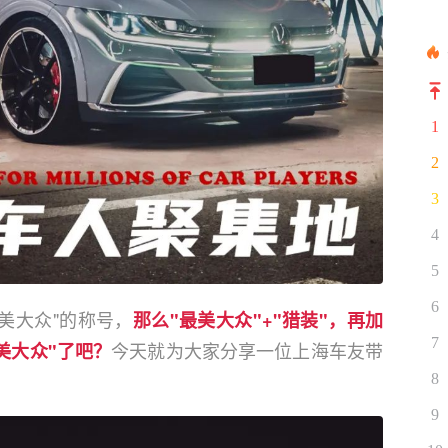
1
2
3
4
5
6
美大众"的称号，
那么"最美大众"+"猎装"，再加
7
今天就为大家分享一位上海车友带
美大众"了吧？
8
9