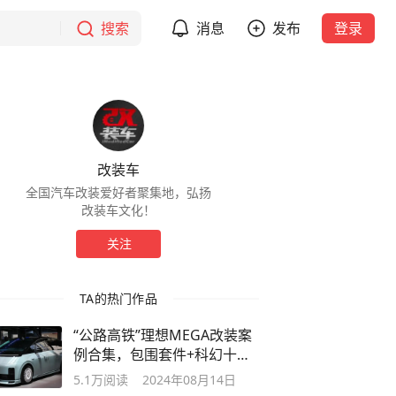
搜索
消息
发布
登录
改装车
全国汽车改装爱好者聚集地，弘扬
改装车文化！
关注
TA的热门作品
“公路高铁”理想MEGA改装案
例合集，包围套件+科幻十足
涂装
5.1万
阅读
2024年08月14日