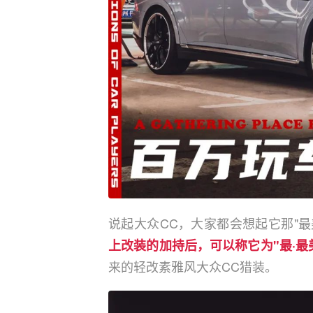
说起大众CC，大家都会想起它那"最
上改装的加持后，可以称它为"最·最
来的轻改素雅风大众CC猎装。