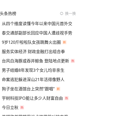
头条热榜
换一换
从四个维度读懂今年以来中国元首外交
泰交通部副部长回应中国人遭歧视手势
9岁120斤啦啦队女孩跳舞火出圈
服务实体经济 财政金融打出组合拳
台风白海豚或吞并鲸鱼 登陆地点更新
男子结婚8年发现3个女儿均非亲生
命案逃犯躲进深山21年活得像野人
狗子坐在酒馆台上突然“跟唱”
宇树科技IPO能让多少人财富自由
今日立秋