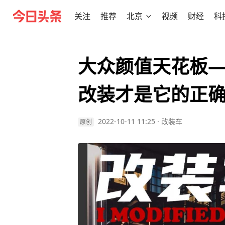
关注
推荐
北京
视频
财经
科
大众颜值天花板—
改装才是它的正
2022-10-11 11:25
·
改装车
原创