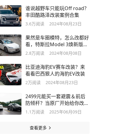
谁说越野车只能玩Off road？
丰田酷路泽改装案例合集
3.6万
阅读
2024年08月23日
果然是车圈模特，怎么改都好
看，特斯拉Model 3焕新版改
装合集
2.8万
阅读
2024年08月08日
比亚迪海豹EV赛车改装？来
看看巴西狠人的海豹EV改装
2万
阅读
2024年08月23日
2499元能买一套避震＆前后
防倾杆？当原厂开始给你改装
件时......
1.1万
阅读
2025年06月09日
查看更多