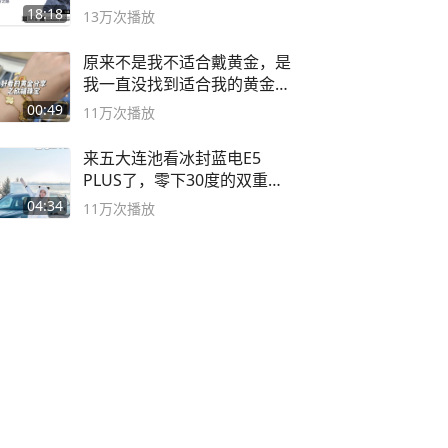
之路
18:18
13万
次播放
原来不是我不适合戴黄金，是
我一直没找到适合我的黄金
😭
00:49
11万
次播放
来五大连池看冰封蓝电E5
PLUS了，零下30度的双重冰
封40小时全录
04:34
11万
次播放