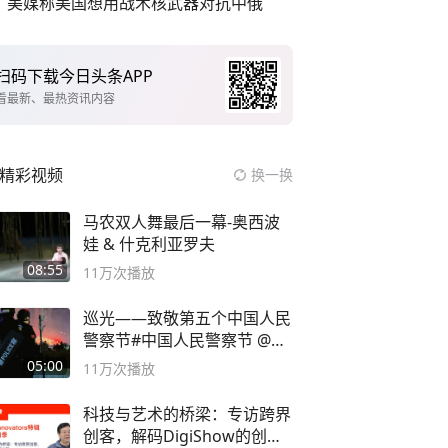
美媒称美国想用战术核武器对抗中俄
扫码下载今日头条APP
看最新、最热资讯内容
精彩视频
换一换
马农双人舞最后一幕-奥西波
娃 & 什克利亚罗夫
08:55
11万
次播放
巡光——致敬第五个中国人民
警察节#中国人民警察节 @抖
音小助手
05:00
11万
次播放
科技与艺术的桥梁：专访跨界
创客，解码DigiShow的创新