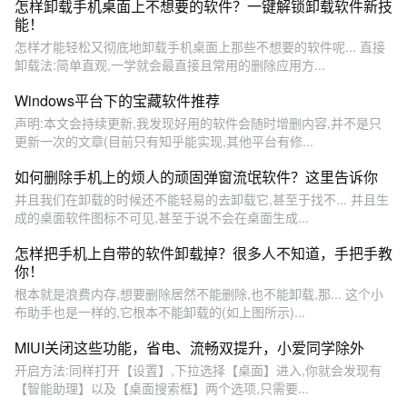
怎样卸载手机桌面上不想要的软件？一键解锁卸载软件新技
能！
怎样才能轻松又彻底地卸载手机桌面上那些不想要的软件呢... 直接
卸载法:简单直观,一学就会最直接且常用的删除应用方...
Windows平台下的宝藏软件推荐
声明:本文会持续更新,我发现好用的软件会随时增删内容,并不是只
更新一次的文章(目前只有知乎能实现,其他平台有修...
如何删除手机上的烦人的顽固弹窗流氓软件？这里告诉你
并且我们在卸载的时候还不能轻易的去卸载它,甚至于找不... 并且生
成的桌面软件图标不可见,甚至于说不会在桌面生成...
怎样把手机上自带的软件卸载掉？很多人不知道，手把手教
你！
根本就是浪费内存,想要删除居然不能删除,也不能卸载,那... 这个小
布助手也是一样的,它根本不能卸载的(如上图所示)...
MIUI关闭这些功能，省电、流畅双提升，小爱同学除外
开启方法:同样打开【设置】,下拉选择【桌面】进入,你就会发现有
【智能助理】以及【桌面搜索框】两个选项,只需要...