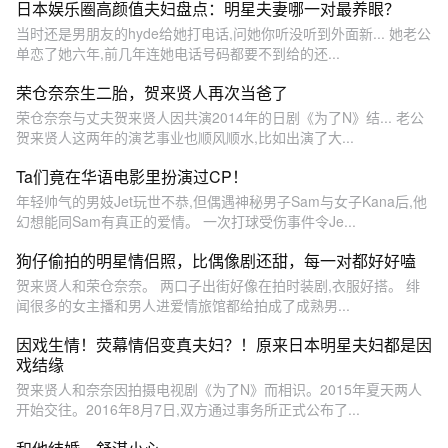
日本娱乐圈高颜值夫妇盘点：明星夫妻哪一对最养眼？
当时还是男朋友的hyde给她打电话,问她你听没听到外面新... 她老公
单恋了她六年,前几年连她电话号码都要不到给的还...
荣仓奈奈生二胎，贺来贤人再次当爸了
荣仓奈奈与丈夫贺来贤人因共演2014年的日剧《为了N》结... 老公
贺来贤人这两年的演艺事业也顺风顺水,比如出演了大...
Ta们竟在华语电影里扮演过CP！
年轻帅气的男妓Jet玩世不恭,但偶遇神秘男子Sam与女子Kana后,他
幻想能同Sam有真正的爱情。 一次打球受伤事件令Je...
狗仔偷拍的明星情侣照，比偶像剧还甜，每一对都好好嗑
贺来贤人和荣仓奈奈。 两口子出街好像在拍时装剧,衣服好搭。 绯
闻很多的女主播和男人进爱情旅馆都给拍成了成熟男...
因戏生情！荧幕情侣变真夫妇？！原来日本明星夫妇都是因
戏结缘
贺来贤人和奈奈因拍摄电视剧《为了N》而相识。2015年夏天两人
开始交往。2016年8月7日,双方通过事务所正式公布了...