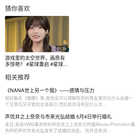
猜你喜欢
01:39
游戏里的太空世界，画质有
多惊艳？ #星球重启 #星球重
启开放外星世界 #星球重启赛
相关推荐
季制
《NANA世上另一个我》——感情与压力
就好象在《娜娜》里,我完全可以理解奈奈的男友章司为什么会被一
个又乖巧又可爱的女孩吸引,然后和并没有犯什么大...
声优井之上奈奈与市来光弘结婚 5月4日举行婚礼
本日,来自VIMS事务所的声优井之上奈奈与所属Mausu Promotion事
务所的声优市来光弘宣布了结婚的消息。 另外还有消...