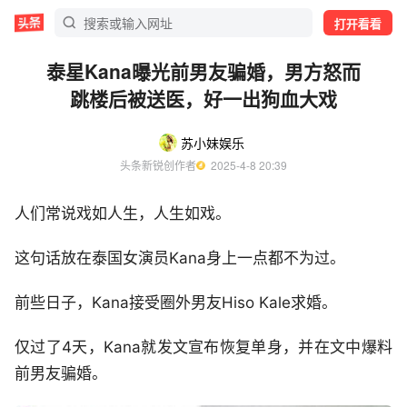
打开看看
泰星Kana曝光前男友骗婚，男方怒而
跳楼后被送医，好一出狗血大戏
苏小妹娱乐
头条新锐创作者
  2025-4-8 20:39
人们常说戏如人生，人生如戏。
这句话放在泰国女演员Kana身上一点都不为过。
前些日子，Kana接受圈外男友Hiso Kale求婚。
仅过了4天，Kana就发文宣布恢复单身，并在文中爆料
前男友骗婚。