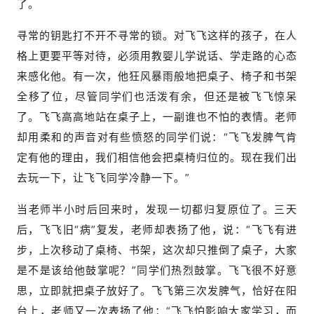
了。
寻常的钥匙打不开不寻常的锁。对飞飞这样的孩子，在人
格上更要平等对待，必须用教婴儿学说话、学走路的心态
来感化他。有一次，他狂风暴雨般地把桌子、椅子和书架
全移了位，尽管同学们也活泼有余，但还是被飞飞惊呆
了。飞飞高高地站在桌子上，一副谁也不怕的表情。老师
却用柔和的声音对有些愤怒的同学们说：“飞飞发脾气肯
定有他的理由，我们相信他会把桌椅归位的。现在我们出
去玩一下，让飞飞同学冷静一下。”
当老师半小时后回来时，发现一切都归复原位了。三天
后，飞飞旧“病”复发，老师却表扬了他，说：“飞飞有进
步，上次移动了桌椅、书架，这次却只推倒了桌子，大家
是不是该给他鼓掌呢？”同学们热烈鼓掌。飞飞很不好意
思，立即就把桌子放好了。飞飞第三次发脾气，恰好在阳
台上，老师又一次表扬了他：“飞飞怕影响大家学习，而