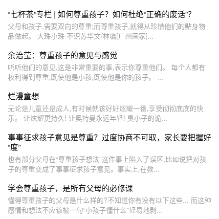
“七杯茶”专栏 | 如何尊重孩子？如何杜绝“正确的废话”？
父母和孩子,需要双向的尊重;而尊重孩子,就得从珍惜他们的贴身物
品做起。·大珠小珠·不识苏华文/林墉[广州画家]...
余治莹：尊重孩子的意见与感觉
听听他们的意见,这是非常重要的事,表示你尊重他们。 每个人都有
权利得到尊重,既使他是小孩,既使他是你的孩子。 ...
烂漫童想
无论是儿童还是成人,有时候就该好好炫耀一番,享受彻彻底底的快
乐。 让炫耀更持久! 让奥特曼永远年轻! 臭小子的诡...
事事征求孩子意见是尊重？过度协商不可取，家长要把握好
“度”
也有部分父母在“尊重孩子想法”这件事上陷入了误区,比如说把对孩
子的尊重变成了事事征求孩子意见。事实上,在教...
学会尊重孩子，是所有父母的必修课
懂得尊重孩子的父母是什么样的?不知道你有没有以下这些... 而这种
感情和想法不应该被一句“小孩子懂什么”轻易地剥...