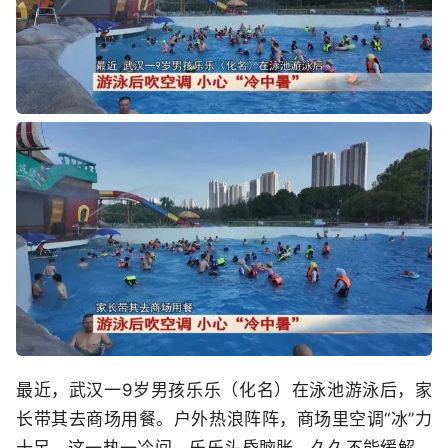
最近，武汉一9岁男孩乐乐（化名）在泳池游泳后，家
长带其去商场用餐。户外热浪阵阵，商场里空调“冰”力