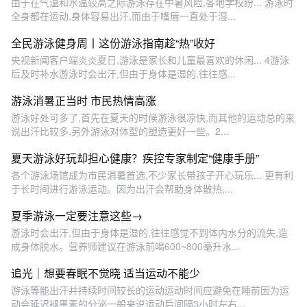
由于在气温和水温较高之际游泳存在中暑风险,各地学校纷... 游泳时
全身都在运动,身体容易出汗,而由于嘴唇一直处于湿...
全民游泳健身周丨这份游泳指南趁“热”收好
央视新闻客户端炎炎夏日,游泳是家长和儿童最喜欢的休闲... 4游泳
后及时补水游泳时会出汗,但由于身体是湿的,往往感...
游泳消暑正当时 市民热情高涨
游泳好处可多了,首先在夏天的时候游泳很凉快,而其他的运动总的来
说出汗比较多,另外游泳对体型的塑造更好一些。2...
夏天游泳好玩却担心健康？疾控专家制定“健康手册”
各个游泳场馆成为市民消暑首选,不少家长带孩子开心玩乐... 更有利
于长时间进行游泳运动。因为出汗会帮助身体散热,...
夏季游泳一定要注意这些→
游泳时会出汗,但由于身体是湿的,往往感觉不到体内水分的流失,造
成身体脱水。营养师建议在游泳前喝600~800毫升水...
追光｜想要春眠不觉晓 适当运动不能少
游泳等能出汗并持续时间较长的运动运动时间应避免在睡前因为运
动会延迟褪黑素的分泌一般来说运动后间隔3小时左右...