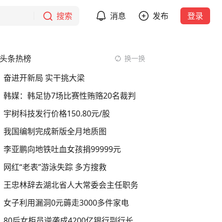
搜索
消息
发布
登录
头条热榜
换一换
奋进开新局 实干挑大梁
韩媒：韩足协7场比赛性贿赂20名裁判
宇树科技发行价格150.80元/股
我国编制完成新版全月地质图
李亚鹏向地铁吐血女孩捐99999元
网红“老表”游泳失踪 多方搜救
王忠林辞去湖北省人大常委会主任职务
女子利用漏洞0元薅走3000多件家电
80后女柜员逆袭成4200亿银行副行长