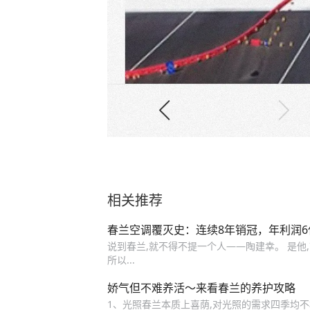
相关推荐
春兰空调覆灭史：连续8年销冠，年利润
说到春兰,就不得不提一个人——陶建幸。 是他,
所以...
娇气但不难养活～来看春兰的养护攻略
1、光照春兰本质上喜荫,对光照的需求四季均不