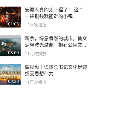
安徽人真的太幸福了！ 这个
一袋铜钱就能逛的小镇
01:03
12万
次播放
新余，绿意盎然的城市，仙女
湖畔波光潋滟，抱石公园文化
深邃……
03:00
11万
次播放
微视频｜追随总书记文化足迹
感受思想伟力
03:20
11万
次播放