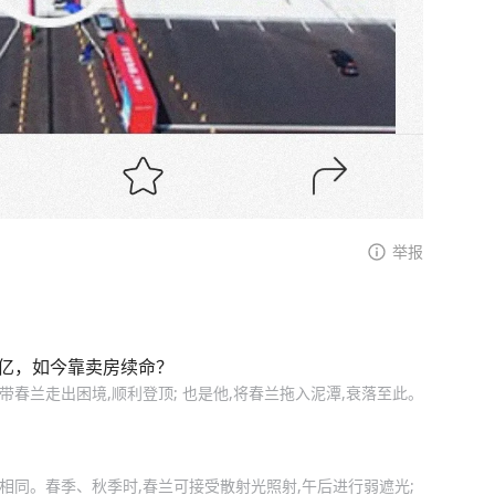
举报
6亿，如今靠卖房续命？
带春兰走出困境,顺利登顶; 也是他,将春兰拖入泥潭,衰落至此。
相同。春季、秋季时,春兰可接受散射光照射,午后进行弱遮光;