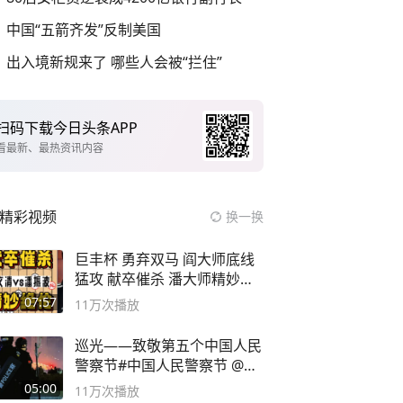
中国“五箭齐发”反制美国
出入境新规来了 哪些人会被“拦住”
扫码下载今日头条APP
看最新、最热资讯内容
精彩视频
换一换
巨丰杯 勇弃双马 阎大师底线
猛攻 献卒催杀 潘大师精妙入
局
07:57
11万
次播放
巡光——致敬第五个中国人民
警察节#中国人民警察节 @抖
音小助手
05:00
11万
次播放