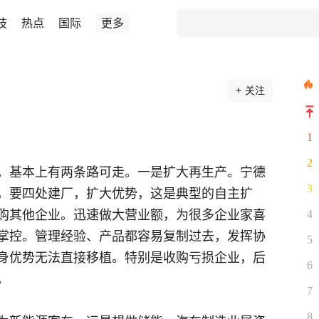
技
热点
国际
更多
关注
1
2
。基本上有两条路可走。一是扩大再生产。宁德
3
，要四处建厂，扩大优势，这是典型的自主扩
购其他企业。迅速做大营业额，为很多企业家喜
4
掌控。管理经验、产品都容易复制过去，发挥协
5
身优势无法直接移植。特别是收购亏损企业，后
6
。
7
8