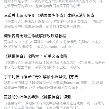
就如不管是亲情、少女的梦还是职业女性都可以用衣服来表现一样,
在糖果传奇的闯关中,也伴随着我们每天不同的心情...
三重关卡玩法多变 《糖果果冻传奇》体验三消新传奇
《糖果传奇》是游戏开发商 King 推出的一款休闲类游戏,... 内通过
消除场景中的糖果,来获得一定量的分数后便可过关...
糖果传奇无限生命破解修改攻略教程
同样进入res文件夹,再进入levels文件夹,你会看到很多level文本文
档,游戏的关卡顺序 1-10关(episode1level1.txt~...
《糖果传奇》攻略大全 新手必备攻略
《糖果传奇》画面精美,玩法和其他三消游戏大同小异,都是... 就是在
限定的步数里拿到一定量的分数才可过关。 所以从...
事半功倍《糖果传奇》解锁小道具使用方法
随着关卡的进程,会陆续解锁一些小道具(Booster)的使用,... 功能:能
敲碎单一的糖果 范例:敲掉橘色糖果,樱桃就会掉下...
童话般的消除类手游 《糖果传奇》评测
《糖果传奇》,游戏内所有的文字都变成中文让玩家再一次... 游戏的
玩法十分丰富,游戏中的每一关都设置了不同的过关...