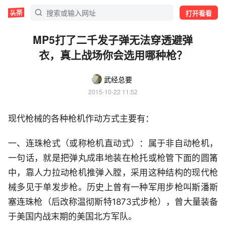
打开看看
MP5打了二千发子弹无法穿透避弹
衣，真上战场你会选用哪种枪？
武经总要
2015-10-22 11:52
现代枪械的各种枪机作动方式主要有：
一、连珠枪式（或称枪机直动式）：属于非自动枪机，
一句话，就是把弹丸成串地装在枪托或枪管下面的圆筩
中，靠人力拉动枪机推弹入膛，采用这种结构的现代枪
械多见于单发步枪。历史上曾有一种军用步枪叫斯潘斯
塞连珠枪（后改称温彻斯特1873式步枪），曾大量装备
于美国内战末期的美国北方军队。