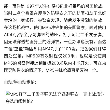
那一事件是1997年发生在洛杉矶北好莱坞的警匪枪战。
当时二名全身罩在厚重的防弹衣之下的劫匪扫劫了北好
莱坞的一家银行，被警察发现，随后发生激烈的枪战。
在这场枪战中，使用MP5冲锋枪的美国警察，面对使用
AK47身穿全身防弹衣的劫匪，打了足足二千发子弹，
因无法穿透劫匪身上的避弹衣，一点办法也没有，而这
二位“重型”劫匪却用AK47打了1100发，把警察们打得
四处逃窜。MP5的有效射程仅200米，也就是说使用
MP5的警察得接近到目标200米以内才能开火，可在劫
匪穿防弹衣的情况下，MP5冲锋枪简直是废物一个。
自动/半自动步枪：