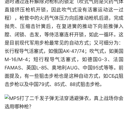
退时通过连杆解除对枪机的锁定（吹式气则是火药气体
直接挤压枪机开锁，因此吹气式没有活塞运动这一过
程），枪管中的火药气体压力向后推动枪机后退，完成
抛壳、压缩击针簧后，在复进簧的推动下向前推弹入
膛、闭锁、击发，等侍活塞连杆开锁，如此一循环。这
是目前现代军用步枪最常见的自动方式；又可细分为：
长行程导气活塞式，如俄国AK-47/74；吹气式，如美国
M-16/M-4；短行程导气活塞式，如德国G-3、法国
FAMAS、英国L-85、奥地利AUG、中国95式等等。前
面提及，有一些狙击步枪也是这种自动方式，如СБД狙
击步枪以及中国79式、85式、88式狙击步枪。