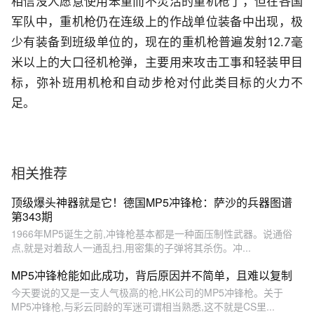
相信没人愿意使用笨重而不灵活的重机枪了，但在各国
军队中，重机枪仍在连级上的作战单位装备中出现，极
少有装备到班级单位的，现在的重机枪普遍发射12.7毫
米以上的大口径机枪弹，主要用来攻击工事和轻装甲目
标，弥补班用机枪和自动步枪对付此类目标的火力不
足。
相关推荐
顶级爆头神器就是它！德国MP5冲锋枪：萨沙的兵器图谱
第343期
1966年MP5诞生之前,冲锋枪基本都是一种面压制性武器。说通俗
点,就是对着敌人一通乱扫,用密集的子弹将其杀伤。冲...
MP5冲锋枪能如此成功，背后原因并不简单，且难以复制
今天要说的又是一支人气极高的枪,HK公司的MP5冲锋枪。关于
MP5冲锋枪,与彩云同龄的军迷可谓相当熟悉,这不就是CS里...