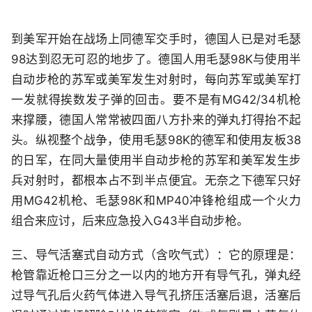
到美军开始在战场上同德军交手时，德国人已是对毛瑟
98达到忍无可忍的地步了。德国人用毛瑟98K与使用半
自动步枪的苏军或美军发生对射时，每向苏军或美军打
一发就得挨数发子弹的回击。要不是有MG42/34机枪
来撑腰，德国人常常被四面八方扑来的弹丸打得抬不起
头。纵视整个战争，使用毛瑟98K的德军和使用友板38
的日军，在同大量使用半自动步枪的苏军和美军发生步
兵对射时，都根本占不到半点便宜。无奈之下德军只好
用MG42机枪、毛瑟98K和MP40冲锋枪组成一个火力
组合来应讨，后来应急投入G43半自动步枪。
三、导气活塞式自动方式（含吹气式）：它的原理是：
枪管靠近枪口三分之一以内的地方开有导气孔，弹丸经
过导气孔后火药气体进入导气孔挤压活塞后退，活塞后