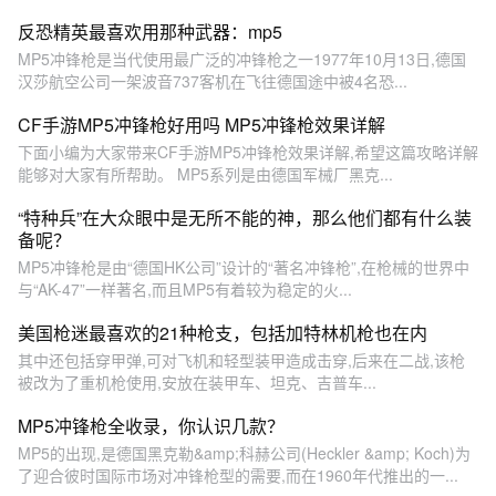
反恐精英最喜欢用那种武器：mp5
MP5冲锋枪是当代使用最广泛的冲锋枪之一1977年10月13日,德国
汉莎航空公司一架波音737客机在飞往德国途中被4名恐...
CF手游MP5冲锋枪好用吗 MP5冲锋枪效果详解
下面小编为大家带来CF手游MP5冲锋枪效果详解,希望这篇攻略详解
能够对大家有所帮助。 MP5系列是由德国军械厂黑克...
“特种兵”在大众眼中是无所不能的神，那么他们都有什么装
备呢？
MP5冲锋枪是由“德国HK公司”设计的“著名冲锋枪”,在枪械的世界中
与“AK-47”一样著名,而且MP5有着较为稳定的火...
美国枪迷最喜欢的21种枪支，包括加特林机枪也在内
其中还包括穿甲弹,可对飞机和轻型装甲造成击穿,后来在二战,该枪
被改为了重机枪使用,安放在装甲车、坦克、吉普车...
MP5冲锋枪全收录，你认识几款？
MP5的出现,是德国黑克勒&amp;科赫公司(Heckler &amp; Koch)为
了迎合彼时国际市场对冲锋枪型的需要,而在1960年代推出的一...