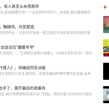
嘴，有人甚至从未用原声
后,影视剧要开启一个全员原声的时代。没成想,最近暑期档在
例，鞠婧祎、许凯垫底
的原声台... 过去的市场曾一度沉浸在专业配音演员塑造的美
音出自这位“最酷爷爷”
于沈阳的一... 王德顺这张照片被载入《中国大百科全书》“那时
代理人》，改编自同名动画
布概念海报并公布主演阵容。该剧改编自哔哩哔哩同名动画,由蒋
出手了，撕开最后的遮羞布
因此,她的每部剧配音演员成了标配。讽刺的是,刘诗诗如今复出