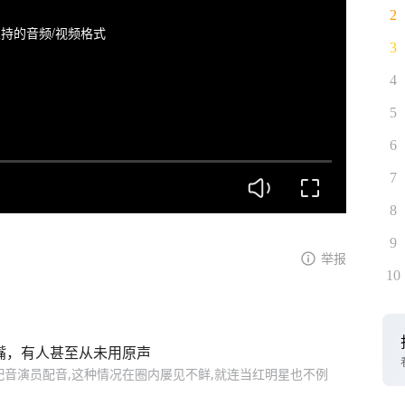
2
持的音频/视频格式
3
4
5
6
7
8
9
举报
10
嘴，有人甚至从未用原声
配音演员配音,这种情况在圈内屡见不鲜,就连当红明星也不例