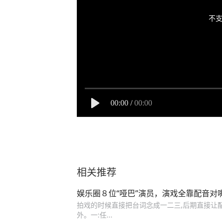
不支
00:00
/
00:00
相关推荐
娱乐圈８位“哑巴”演员，演戏全靠配音对
拍戏的时候直接把台词念成一二三,后期直接让
外。一:任...