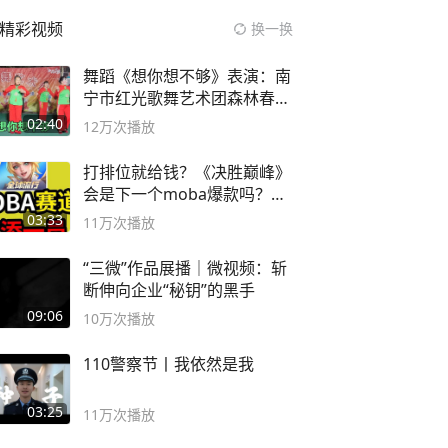
精彩视频
换一换
舞蹈《想你想不够》表演：南
宁市红光歌舞艺术团森林春红
舞蹈队。
02:40
12万
次播放
打排位就给钱？《决胜巅峰》
会是下一个moba爆款吗？#
决胜巅峰
03:33
11万
次播放
“三微”作品展播｜微视频：斩
断伸向企业“秘钥”的黑手
09:06
10万
次播放
110警察节丨我依然是我
03:25
11万
次播放