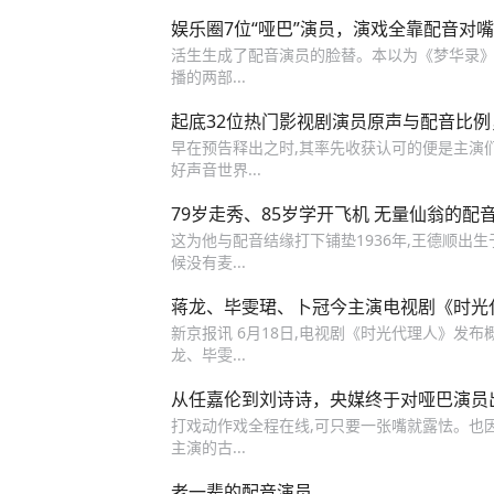
娱乐圈7位“哑巴”演员，演戏全靠配音对
活生生成了配音演员的脸替。本以为《梦华录》
播的两部...
起底32位热门影视剧演员原声与配音比
早在预告释出之时,其率先收获认可的便是主演们
好声音世界...
79岁走秀、85岁学开飞机 无量仙翁的配
这为他与配音结缘打下铺垫1936年,王德顺出生
候没有麦...
蒋龙、毕雯珺、卜冠今主演电视剧《时光
新京报讯 6月18日,电视剧《时光代理人》发
龙、毕雯...
从任嘉伦到刘诗诗，央媒终于对哑巴演员
打戏动作戏全程在线,可只要一张嘴就露怯。也
主演的古...
老一辈的配音演员