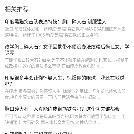
舌！
度
相关推荐
印度黑猫突击队表演特技：胸口碎大石 驯服猛犬
近日,印度媒体发布一组印度“黑猫”突击队在MANESAR训练基地表
演特技。 组建于1985年的“黑猫”突击队的正式名称...
改学胸口碎大石？女子因携带不便没办法炫耀后悔让女儿学
钢琴
干脆学胸口碎大石? 如今,为了不让孩子输在起跑线上,家长... 拼爹不
成改拼娃,这样的想法多么荒诞,正如印度教育电影《...
印度很多事会让你怀疑人生，惊爆你的眼球，我还在地球
吗？
在印度,很多事会让你怀疑人生, 惊爆你的眼球。几年前也经常去印
度,挑几个真实的展示一下!人们吞活鱼来治疗哮喘:...
胸口碎大石，人真能练成钢筋铁骨吗？这个功夫谁都会
不可否认,这种表演是极具吸引力的,因为将大石放置于胸口之上,用
铁锤猛击,大石碎裂,而人体却毫发无伤,这种结果似...
你知道吗？关于印度的11个真相