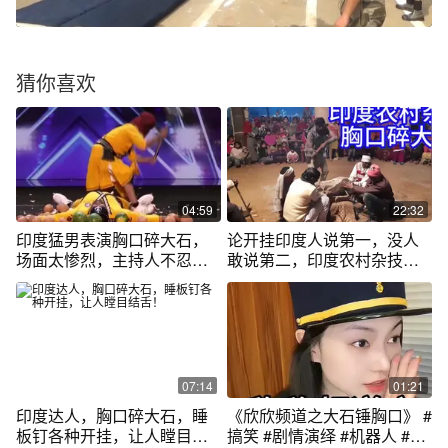
猜你喜欢
04:59
22:32
印度猛男表演胸口碎大石，
论开挂印度人说第一，没人
场面太惨烈，主持人不忍直
敢说第二，印度农村杂技胸
视
口碎大石
07:14
01:21
印度达人，胸口碎大石，睡
《欣欣频道之大石锤胸口》 #
板钉各种开挂，让人瞠目结
搞笑 #剧情演绎 #机器人 #印