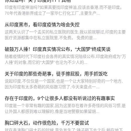
印度有印度神油吗?如果真要找印度神油,应该去香港,而不是印度。
70年代香港新界成立了一家华仁行化工厂,主要生产...
从印度黑市，看印度疫情为啥会失控
这两天认识了一个孟买的私立医院的医生,我以前就聊过,印度的主要
医疗资源都集中在私立医院里,不免费。 免费的是...
破鼓万人捶！印度真实情况公布，“大国梦”终成笑谈
随着疫情时代下印度社会各界的真实情况陆续公布,印度政府成为“万
人捶”的对象,而它的“大国梦”也沦为不少人的...
关于印度的那些奇葩事，徒手擦屁股，用手抓饭吃
说起印度,不仅仅是一个国家,也是一个让大家特别好奇的一个地方,
因为印度有太多奇葩的风俗跟习惯了,今天来盘点一...
存在于印度的，9个让很多人都没有听说过的有趣事实
印度是一个非常有趣的国家,因为这里存在着许多奇怪的风俗习惯,是
让外国人都感到难以理解的,像是当地警察如果留胡...
胸口碎大石，动作很危险，千万不要尝试
就在表演胸口碎大石的时候,意外发生了:锤子砸下去之后,躺在地下