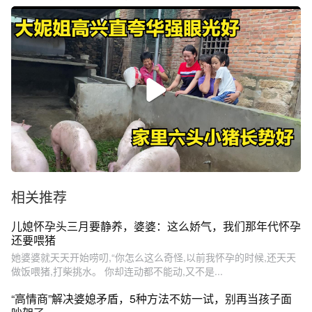
相关推荐
儿媳怀孕头三月要静养，婆婆：这么娇气，我们那年代怀孕
还要喂猪
她婆婆就天天开始唠叨,“你怎么这么奇怪,以前我怀孕的时候,还天天
做饭喂猪,打柴挑水。 你却连动都不能动,又不是...
“高情商”解决婆媳矛盾，5种方法不妨一试，别再当孩子面