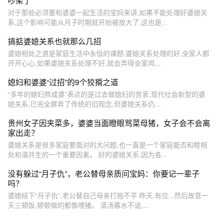
吵架了
对于那些必须要和婆婆一起生活的宝妈来讲,如果不能处理好婆媳关
系,这个影响可能从月子时期就开始被放大了,这也是...
搞掂婆媳关系也就那么几招
婆媳相处之道是家庭生活中永恒的课题,婆媳关系处理的好,全家人都
开开心心,如果婆媳关系处理不好,就会弄得全家鸡...
媳妇和婆婆“过招”的9个狡猾之道
“多年的媳妇熬成婆”表达的是过去做媳妇的苦衷,现代社会新型的婆
媳关系,已完全屏弃了传统的旧观念,但婆媳关系仍...
贵州女子因夹菜多，婆婆当面瞪眼骂菜母猪，女子会不会离
家出走？
婆媳关系是很多家庭要面对的大问题,也一直是一个家庭能否和睦相
处和谐共生的一个重要因素。 好的婆媳关系,因为各...
没有躲过“月子仇”，老公替母亲质问宝妈：你要记一辈子
吗？
婆媳结下“月子仇”,老公替自己母亲打抱不平 昨天,有位...然后故意一
天三顿饭,顿顿做的都像喂猪。 清汤寡水不说,...