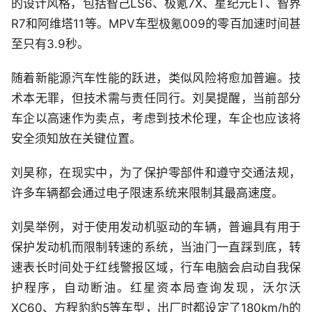
的设计风格，包括智己LS6、极氪7X、星纪元ET、智界
R7和阿维塔11等。MPV车型极氪009的零百加速时间甚
至只有3.9秒。
随着新能源汽车性能的跃进，类似风险将愈加普遍。技
术本无罪，但技术需与责任同行。刘昊提醒，当前部分
车企以高速作为卖点，考虑到技术伦理，车企也应该将
安全须知放在关键位置。
刘昊称，在现实中，为了保护零部件和遵守交通法规，
许多车辆都会通过电子限速系统来限制其最高速度。
刘昊举例，对于使用发动机驱动的车辆，普遍具有用于
保护发动机而限制转速的系统，当油门一直踩到底，转
速表长时间处于红线警报区域，行车电脑会启动自我保
护程序，自动断油。红星资本局查询发现，沃尔沃
XC60、方程豹豹5等车型，出厂时都设定了180km/h的