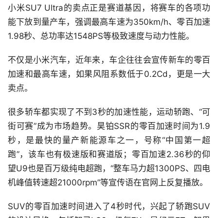
小米SU7 Ultra的卖点正是赛道基因，将赛车的各项功
能下放到量产车，强调最高车速为350km/h、零百加速
1.98秒、总功率达1548PS等极致速度与动力性能。
不仅是小米汽车，近年来，车企往往会宣传新车的零百
加速和最高车速，如果风阻系数低于0.2Cd，更是一大
卖点。
很多轿车都实现了不到3秒的加速性能，运动轿跑、“可
街可赛”成为市场趋势。昊铂SSR的零百加速时间为1.9
秒，是最快的量产新能源车之一，号称“中国第一超
跑”，该车也有极速版和赛道版；零百加速2.36秒的仰
望U9也是百万级纯电超跑，“整车马力超1300PS、四电
机峰值转速超21000rpm”等宣传语在官网上反复播放。
SUV的零百加速时间进入了4秒时代，兴起了轿跑SUV