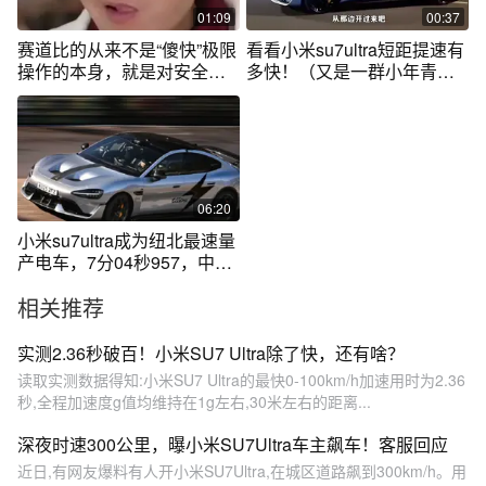
01:09
00:37
赛道比的从来不是“傻快”极限
看看小米su7ultra短距提速有
操作的本身，就是对安全性
多快！（又是一群小年青
能最严苛的检验##小米
啊！）
SU7Ultra#雷军 #量产车
#SU7Ultra量产车登顶纽北
06:20
小米su7ultra成为纽北最速量
产电车，7分04秒957，中国
汽车的骄傲！
相关推荐
实测2.36秒破百！小米SU7 Ultra除了快，还有啥？
读取实测数据得知:小米SU7 Ultra的最快0-100km/h加速用时为2.36
秒,全程加速度g值均维持在1g左右,30米左右的距离...
深夜时速300公里，曝小米SU7Ultra车主飙车！客服回应
近日,有网友爆料有人开小米SU7Ultra,在城区道路飙到300km/h。用