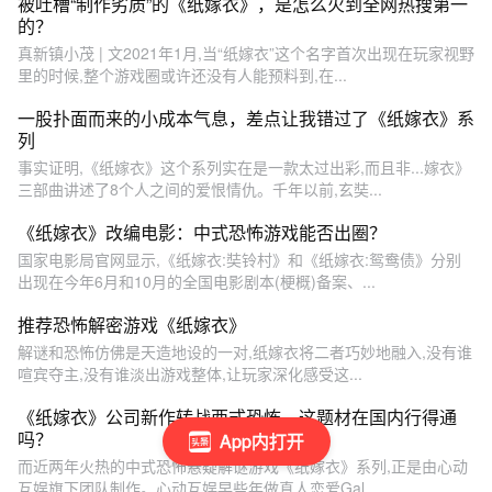
被吐槽“制作劣质”的《纸嫁衣》，是怎么火到全网热搜第一
的？
真新镇小茂 | 文2021年1月,当“纸嫁衣”这个名字首次出现在玩家视野
里的时候,整个游戏圈或许还没有人能预料到,在...
一股扑面而来的小成本气息，差点让我错过了《纸嫁衣》系
列
事实证明,《纸嫁衣》这个系列实在是一款太过出彩,而且非...嫁衣》
三部曲讲述了8个人之间的爱恨情仇。千年以前,玄奘...
《纸嫁衣》改编电影：中式恐怖游戏能否出圈？
国家电影局官网显示,《纸嫁衣:奘铃村》和《纸嫁衣:鸳鸯债》分别
出现在今年6月和10月的全国电影剧本(梗概)备案、...
推荐恐怖解密游戏《纸嫁衣》
解谜和恐怖仿佛是天造地设的一对,纸嫁衣将二者巧妙地融入,没有谁
喧宾夺主,没有谁淡出游戏整体,让玩家深化感受这...
《纸嫁衣》公司新作转战西式恐怖，这题材在国内行得通
吗？
App内打开
而近两年火热的中式恐怖悬疑解谜游戏《纸嫁衣》系列,正是由心动
互娱旗下团队制作。心动互娱早些年做真人恋爱Gal...