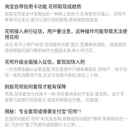
淘宝自带信用卡功能 花呗取现成趋势
但是花呗是支付宝推出的一种网上信用卡,在淘宝和天猫上... 花呗不
单单可以支付,更可以进行花呗取现,简单提取现金提...
花呗接入央行征信，用户要注意，这种操作可能导致无法使
用花呗
近日,有不少用户收到“花呗服务升级”提示,签署相关授权... 或是提供
授信额度的银行等机构作为报送主体,纳入央行征...
花呗升级全面接入征信，套现加快入刑
一位消费金融从业者透露,现在套现中介越来越疯狂,目标产... 由于花
呗一类的消费贷产品,形式与信用卡类似,存在三十到...
蚂蚁花呗如何套现才能有保障
然而,花呗套现与信用卡一样,存在着很多的不安全,甚至网... 由于手
里有几张银行的信用卡,淘宝购物倒也方便。 可是随...
揭秘：专业套现或侵袭支付宝"花呗"！
无提现功能的“花呗”和无免息期,具备提现功能的“借呗”两者结合在一
起,“巧妙的”圆了阿里的虚拟银行卡之梦。...