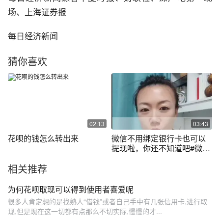
场、上海证券报
每日经济新闻
猜你喜欢
02:13
03:43
花呗的钱怎么转出来
微信不用绑定银行卡也可以
提现啦，你还不知道吧#微信
提现 #微信隐藏功能 #手机使
相关推荐
用技巧 #涨知识 #经验分享
为何花呗取现可以得到使用者喜爱呢
很多人肯定想的是找熟人“借钱”或者自己手中有几张信用卡,进行取
现,但是现在这一切都有点那么不切实际,慢慢的才...