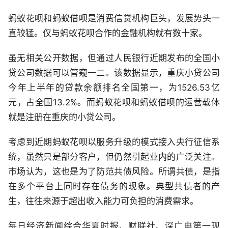
蚂蚁花呗和蚂蚁借呗是消费信贷机构巨头，发展势头一
直较猛。仅与蚂蚁花呗合作的金融机构就有数十家。
虽无相关公开数据，但通过人民银行近期发布的全国小
贷公司数据可以管窥一二。该数据显示，重庆小贷公司
今年上半年的贷款余额排名全国第一，为1526.53亿
元，占全国13.2%。而蚂蚁花呗和蚂蚁借呗的运营载体
就是注册在重庆的小贷公司。
考虑到近期蚂蚁花呗以服务升级的模式接入央行征信系
统，虽然只是部分客户，但仍然引起业内的广泛关注。
市场认为，这也是为了防范共债风险。所谓共债，是指
在多个平台上同时存在债务的现象。典型共债者的产
生，往往来源于超出收入能力可负担的消费需求。
每日经济新闻综合华夏时报、财联社、深广电第一现