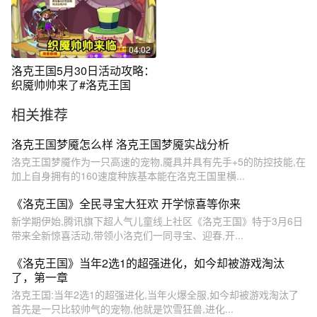
04:02
洛克王国5月30日活动攻略：
织魇帅帅来了#洛克王国
相关推荐
洛克王国梦魇怎么样 洛克王国梦魇实战分析
洛克王国梦魇作为一只高速的宠物,魇具并具有先手+5的防控技能,在
加上自身拥有的160速度种族基本能在洛克王国里横...
《洛克王国》全民寻宝大狂欢 开学惊喜等你来
新学期伊始,腾讯旗下超人气儿童线上社区《洛克王国》特于3月6日
带来全新惊喜活动,带领小洛克们一同寻宝、迎春,开...
《洛克王国》当年2选1的超强进化，如今却被游戏淘汰
了，第一章
洛克王国:当年2选1的超强进化,当年火爆全服,如今却被游戏淘汰了
首先是一只比较帅气的宠物,他就是饮雪狂兽,进化...