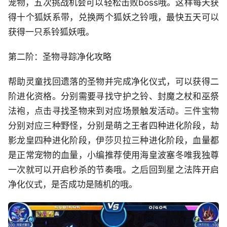
宠物，五次挑战机会可以轻松击败boss哦。这样每天获
得十个狐妖系带，兑换两个狐妖之铃哦，最快五天可以
获得一只系铃狐妖哦。
第二阶：圣物寻踪净化攻略
帮助灵童找回遗落的圣物并完成净化仪式，可以获得二
阶进化资格。分别需要寻找守护之铃、封魔之杖和巫祭
法袍，点击寻找圣物来到对应场景触发活动。三件宝物
分别对应三种野怪，分别是萌之王者四种进化阶段，劫
影龙皇四种进化阶段，伊莎贝拉三种进化阶段，血量都
是正常宠物的血量，小编推荐使用海皇波塞冬唯我独尊
一次就可以开启秒杀的节奏哦。之后回到星之法阵开启
净化仪式，是否成功是随机的哦。