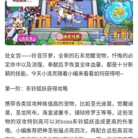
处女宫——铃音莎萝，全新的石系觉醒宠物，忏悔的必
定命中以及消强，奉献后手恢复全体血量，都是十分新
颖的技能，今天小洛克随着小编来看看如何获得吧~
第一阶：系铃狐妖获得攻略
携带各类双攻种族值高的宠物，比如圣光迪莫，觉醒迪
莫，圣龙阿布，海皇波塞冬，镇狱修罗王等等，这些宠
物的双攻特别高可以对boss系铃狐妖造成更高的伤害
哦。小编推荐把神圣祝福点亮四次，再配合这些高双攻