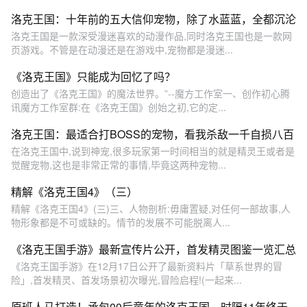
洛克王国：十年前的五大信仰宠物，除了水蓝蓝，全都沉沦
洛克王国是一款深受漫迷喜欢的动漫作品,同时洛克王国也是一款网
页游戏。不管是在动漫还是在游戏中,宠物都是漫迷...
《洛克王国》只能成为回忆了吗？
创造出了《洛克王国》的魔法世界。”--魔方工作室一、创作初心腾
讯魔方工作室群:在《洛克王国》创始之初,它的定...
洛克王国：最适合打BOSS的宠物，看我杀敌一千自损八百
在洛克王国中,说到神宠,很多玩家第一时间相当的就是精灵王或者是
觉醒宠物,这也是非常正常的事情,毕竟这两种宠物...
精解《洛克王国4》（三）
精解《洛克王国4》(三)三、人物剖析:毋庸置疑,对任何一部故事,人
物形象都是不可或缺的。情节的发展不可能脱离人...
《洛克王国手游》最新宣传片公开，首发精灵图鉴一览汇总
《洛克王国手游》在12月17日公开了最新资料片「草系世界的冒
险」,首发精灵、首发场景初次曝光,冒险启程!(一起来...
原班人马打造！承包00后童年的洛克王国，时隔11年终于