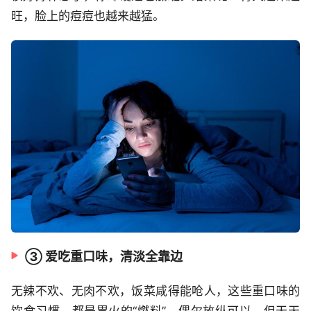
旺，脸上的痘痘也越来越猛。
③ 爱吃重口味，清淡全靠边
无辣不欢、无肉不欢，饭菜咸得能呛人，这些重口味的