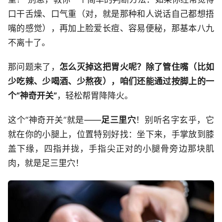
口干舌燥、口气重（对，就是那种和人说话自己都想捂
嘴的感觉），再加上脸爱长痘、容易便秘，那基本八九
不离十了。
那问题来了，
怎么灭掉这把胃火呢？除了管住嘴（比如
少吃辣、少喝酒、少熬夜），咱们还能通过按脚上的一
个“神奇开关”
，轻松帮胃降降火。
这个“神奇开关”就是——
足三里穴
！别听名字玄乎，它
就在你的小腿上，位置特别好找：坐下来，手掌放到膝
盖下缘，四指并拢，手指尖正对的小腿骨旁边那块肌
肉，就是足三里穴！