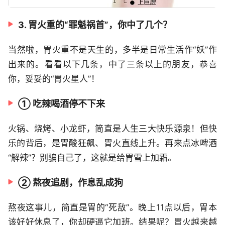
3. 胃火重的“罪魁祸首”，你中了几个？
当然啦，胃火重不是天生的，多半是日常生活作“妖”作
出来的。看看以下几条，中了三条以上的朋友，恭喜
你，妥妥的“胃火星人”！
① 吃辣喝酒停不下来
火锅、烧烤、小龙虾，简直是人生三大快乐源泉！但快
乐的背后，是胃酸狂飙、胃火直线上升。再来点冰啤酒
“解辣”？别骗自己了，这就是给胃雪上加霜。
② 熬夜追剧，作息乱成狗
熬夜这事儿，简直是胃的“死敌”。晚上11点以后，胃本
该好好休息了，你却硬逼它加班。结果呢？胃火越来越