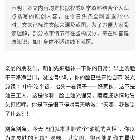
声明：本文内容均是根据权威医学资料结合个人观
点撰写的原创内容，在今日头条全网首发72小
时，文末已标注文献来源及截图，为了方便大家阅
读理解，部分故事情节存在虚构成分，意在科普健
康知识，如有身体不适请线下就医。
亲爱的朋友们，咱们先来脑补一下你的日常：早上洗脸
干干净净出门，没过俩小时，你的脸已经开始自带“发光
滤镜”；中午吃个饭，抬头一看镜子——好家伙，这不是
油田工人，这是你啊！脸上油光锃亮，痘痘还热情地冒
头打招呼。你是不是恨不得对着天呐喊：“天哪，我做错
了什么？！”
别急别急，今天咱们就来聊聊这个“油腻的真相”。你以
为是皮肤的问题？嘿嘿，其实啊，很可能是你的
胃火