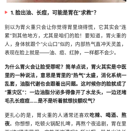
1. 脸出油、长痘，可能是胃在“求救”？
别以为胃火重只会让你觉得胃里烧得慌，它其实会“连
累”到其他地方，尤其是咱们的脸！要知道，胃火重的
人，身体就跟个“火山口”似的，内部热气直冲天灵盖，
表现在脸上就是——油、痘、红肿，一样都不会少。
为什么胃火会让脸受罪呢？简单点说，胃火其实是中医
里的一种说法，意思是胃里的“热气”太盛，消化系统一
乱套，油脂代谢也会跟着出问题。这时候你的脸就成了
“重灾区”：一边油脂分泌多得像开了水龙头，一边还堵
毛孔长痘痘……是不是听着就想扶额叹气？
更扎心的是，胃火重的人通常还喜欢
吃辣、喝酒、熬
夜
。你想想，吃顿火锅配扎啤，再熬个夜追剧，胃在里