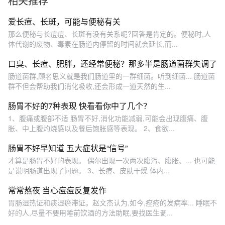
相关推荐
爱长痘、长斑，可能与便秘有关
那么便秘与长痘痘、长斑有没有关系呢?回答是肯定的。便秘时,人
体代谢的废物、毒素在肠道内停留的时间就会延长,而...
口臭、长痘、肥胖，还经常便秘？那多半是肠道菌群失调了
肠道菌群,顾名思义就是我们肠道里的一群细菌。听到细菌... 肠道菌
群不但会帮助我们消化吸收,还会形成一道天然的生...
肠胃不好的7种表现 快看看你中了几个？
1、腹痛或腹部不适 肠胃不好,消化功能减弱,可能会出现腹痛、腹
胀、中上腹灼烧感以及餐后饱胀感等表现。 2、食欲...
肠胃不好早知道 五大症状是“信号”
才算是肠胃不好的表现。 偶尔出现一次两次腹泻、腹胀、... 也可能
是说明肠道出现了问题。 3、长痘、皮肤干燥 体内...
常常熬夜 当心痘痘反复发作
胃肠湿热证和痰湿瘀滞证。赵文杰认为,如今,痤疮的发病率... 睡眠不
好的人,尽量不要用睡前饮酒的方法助眠,要找医生调...