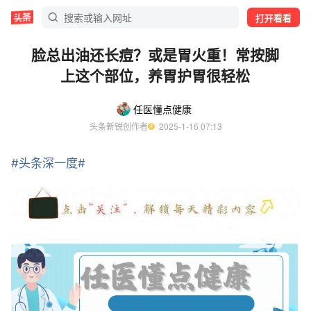
打开看看
脸总出油还长痘？或是胃火重！常按脚
上这个部位，养胃护胃很轻松
任医懂点健康
头条新锐创作者
  2025-1-16 07:13
#头条深一度#