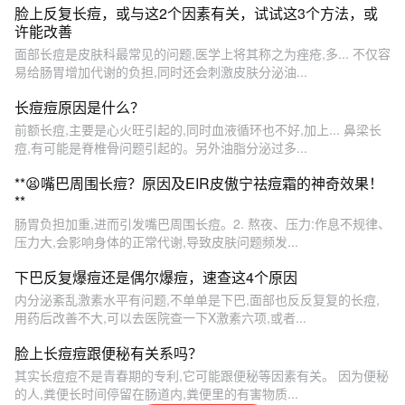
脸上反复长痘，或与这2个因素有关，试试这3个方法，或
许能改善
面部长痘是皮肤科最常见的问题,医学上将其称之为痤疮,多... 不仅容
易给肠胃增加代谢的负担,同时还会刺激皮肤分泌油...
长痘痘原因是什么？
前额长痘,主要是心火旺引起的,同时血液循环也不好,加上... 鼻梁长
痘,有可能是脊椎骨问题引起的。另外油脂分泌过多...
**😫嘴巴周围长痘？原因及EIR皮傲宁祛痘霜的神奇效果！
**
肠胃负担加重,进而引发嘴巴周围长痘。2. 熬夜、压力:作息不规律、
压力大,会影响身体的正常代谢,导致皮肤问题频发...
下巴反复爆痘还是偶尔爆痘，速查这4个原因
内分泌紊乱激素水平有问题,不单单是下巴,面部也反反复复的长痘,
用药后改善不大,可以去医院查一下X激素六项,或者...
脸上长痘痘跟便秘有关系吗？
其实长痘痘不是青春期的专利,它可能跟便秘等因素有关。 因为便秘
的人,粪便长时间停留在肠道内,粪便里的有害物质...