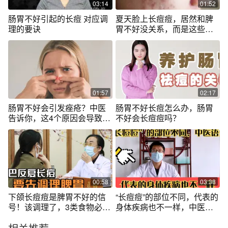
03:14
01:52
肠胃不好引起的长痘 对应调
夏天脸上长痘痘，居然和脾
理的要诀
胃不好没关系，而是这些螨
虫惹的祸！
01:57
02:17
肠胃不好会引发痤疮？中医
肠胃不好长痘怎么办，肠胃
告诉你，这4个原因会导致痤
不好会长痘痘吗？
疮
00:58
03:38
下颌长痘痘是脾胃不好的信
“长痘痘”的部位不同，代表的
号！该调理了，3类食物必须
身体疾病也不一样，中医语
忌口
录