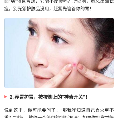
面“烧”得直冒烟，它能不崩溃吗？所以啊，脸总出油长
痘，别光怨护肤品没用，赶紧先管管你的胃！
2. 养胃护胃，按按脚上的“神奇开关”！
说到这里，你可能要问了：“那我咋知道自己胃火重不
重？”别急，教你一个简单的判断方法：如果你经常觉得