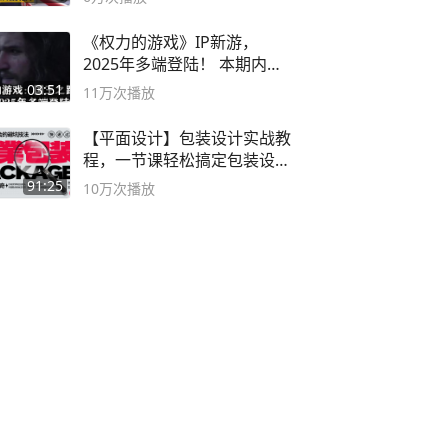
《权力的游戏》IP新游，
2025年多端登陆！ 本期内容
概要
03:51
11万
次播放
【平面设计】包装设计实战教
程，一节课轻松搞定包装设计
流程！
91:25
10万
次播放