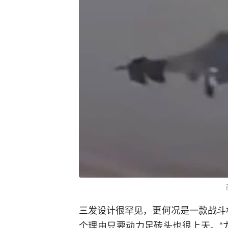
三发设计很罕见，更何况是一款战斗
个理由只要动力足砖头也很上天。“