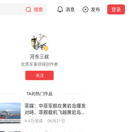
搜索
消息
发布
登录
河东三叔
优质军事领域创作者
关注
TA的热门作品
菲媒：中菲军舰在黄岩岛爆发
对峙，菲舰载机飞越黄岩岛上
空
4.4万
阅读
06月21日