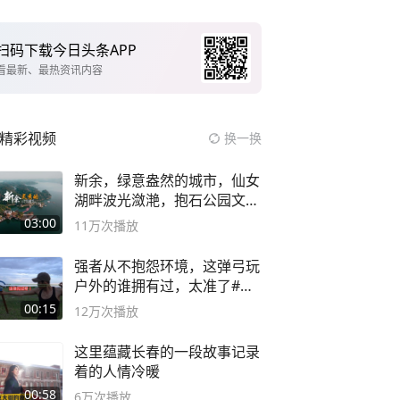
扫码下载今日头条APP
看最新、最热资讯内容
精彩视频
换一换
新余，绿意盎然的城市，仙女
湖畔波光潋滟，抱石公园文化
深邃……
03:00
11万
次播放
强者从不抱怨环境，这弹弓玩
户外的谁拥有过，太准了#弹
弓#户外
00:15
12万
次播放
这里蕴藏长春的一段故事记录
着的人情冷暖
00:58
6万
次播放