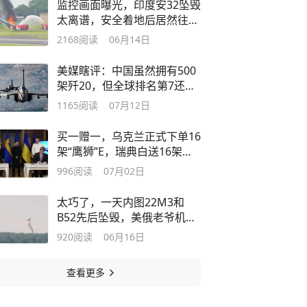
监控画面曝光，印度安32坠毁
太离谱，安全着地后居然往草
坪上开
2168
阅读
06月14日
美媒瞎评：中国虽然拥有500
架歼20，但全球排名第7还不
如印度
1165
阅读
07月12日
买一赠一，乌克兰正式下单16
架“鹰狮”E，瑞典白送16架老
版本
996
阅读
07月02日
太巧了，一天内图22M3和
B52先后坠毁，美俄老爷机还
能用吗？
920
阅读
06月16日
查看更多