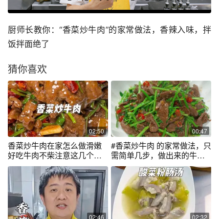
厨师长教你：“香菜炒牛肉”的家常做法，香辣入味，拌
饭拌面绝了
猜你喜欢
02:50
00:47
香菜炒牛肉在家怎么做滑嫩
#香菜炒牛肉 的家常做法，只
好吃牛肉不柴注意这几个细
需简单几步，做出来的牛肉
节就好啦#美食#热门
又嫩又滑又香，特别下饭#美
食 #美食教程 #抖音美食推荐
官 #内容启发搜索
@DOU+小助手
02:46
02:32