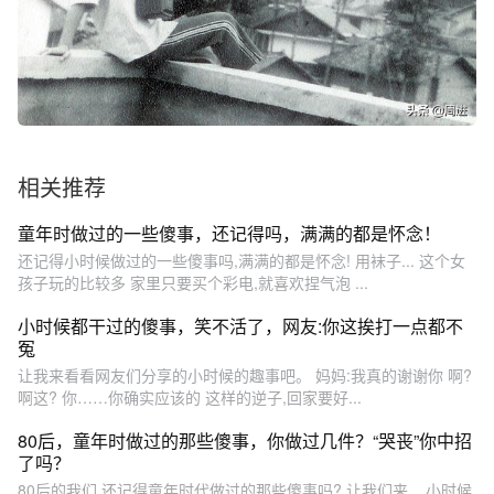
相关推荐
童年时做过的一些傻事，还记得吗，满满的都是怀念！
还记得小时候做过的一些傻事吗,满满的都是怀念! 用袜子... 这个女
孩子玩的比较多 家里只要买个彩电,就喜欢捏气泡 ...
小时候都干过的傻事，笑不活了，网友:你这挨打一点都不
冤
让我来看看网友们分享的小时候的趣事吧。 妈妈:我真的谢谢你 啊?
啊这? 你……你确实应该的 这样的逆子,回家要好...
80后，童年时做过的那些傻事，你做过几件？“哭丧”你中招
了吗？
80后的我们,还记得童年时代做过的那些傻事吗? 让我们来... 小时候,