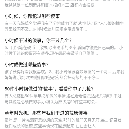
我爸爸是一位制造并销售木棺的木工,店铺内会摆很...
小时候，你都犯过哪些傻事
有一天我妈莫名觉得我有了分辨能力了就说:“叫人”我:“人”5鞭炮插牛
粪里躲闪不及…6小时候幼儿园规定晚饭后不...
小时候干过的傻事，你干过几个？
5、用铅笔在硬币上涂抹,涂出硬币的图案,骗同学说是自己画的。 小
时候干过的傻事还有很多,现在想起来感觉自己傻傻...
小时候做过哪些傻事？
孩子长得好看我很喜欢。2、我小时候很喜欢隔壁的一个哥... 后来我
妈妈说,我每次去他们家吃完饭,都会把碗舔的干干净...
50件小时候做过的“傻事”，看看你中了几枪?
有人总结出50件童年必须做的事情,各位看看自己达成几项吧! 不过
与其说是必须做的事,小编认为应该是50件童年时会...
童年时光机：那些年我们干过的荒唐傻事
童年,是一片充满奇思妙想的天空,那时的我们天真无邪,每... 记录着
我们成长的足迹,这些事情现在回想起来,往往会让人...