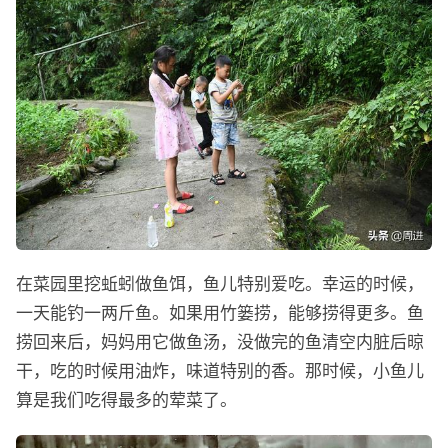
在菜园里挖蚯蚓做鱼饵，鱼儿特别爱吃。幸运的时候，
一天能钓一两斤鱼。如果用竹篓捞，能够捞得更多。鱼
捞回来后，妈妈用它做鱼汤，没做完的鱼清空内脏后晾
干，吃的时候用油炸，味道特别的香。那时候，小鱼儿
算是我们吃得最多的荤菜了。