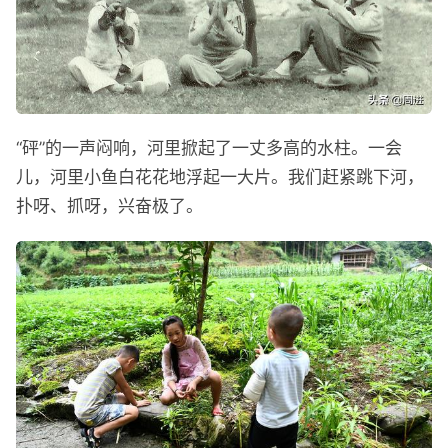
“砰”的一声闷响，河里掀起了一丈多高的水柱。一会
儿，河里小鱼白花花地浮起一大片。我们赶紧跳下河，
扑呀、抓呀，兴奋极了。