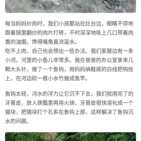
每当妈妈炒肉时，我们小孩都站在灶台边，眼睛不停地
跟着锅里翻炒的肉片打转，不时深深地吸上几口带着肉
香的油烟，馋得嘴角直流涎水。
吃不上肉，自己也会想出一些办法。我们家屋边有一条
小河，河里的小鱼儿非常多。我在爸爸的办公室拿来几
颗大头针，做了一个鱼钩，用妈妈纳鞋底的白线把钩拴
上，在河边砍一根小水竹做成鱼竿。
鱼钩太轻，河水的浮力让它沉不下去，我们就用完了的
牙膏皮，放入铁瓢里再用火烧，牙膏皮很快溶化成一个
锡块，把锡块打个孔系在鱼钩上部，这样解决了鱼钩沉
水的问题。