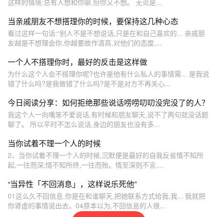
这样的情境:总有人想和你聊,但你又不想。 无论是...
当亲戚朋友不想搭理你的时候，要保持这几种心态
看过这样一句话:“别人不是不想说话,只是在和自己喜欢的... 亲戚朋
友越是不想理会你,你越要故作清高,对他们的态度,...
一个人不搭理你时，最好的反击是这样做
为什么这个人会不搭理你呢?也许是他有什么私人的事情需... 是我说
错了什么吗?是我做错了什么吗?是不是对方不再关心...
今日阅读分享：如何拒绝那些说话唠唠叨叨没完没了的人？
我这个人一向嘴笨不爱说话,有时候和朋友聊天,说不了两句就没话题
聊了。 所以平时不怎么说话,身边的朋友也没有多...
当你试着不理一个人的时候
2、当你试着不理一个人的时候,沉默便是最好的自我反省情不知所
起,一往而深;情不知所终,一往而殆。情至深则不言,...
“当异性「不回消息」，这样说乐死他”
01这么久不回信息,你是在和谁聊天,把她联系方式给我,我... 我就把
你肾虚的事情说出去。04原本以为,不回信息的人很...