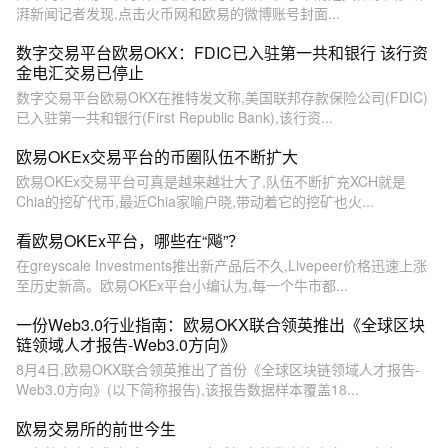
湃新闻记者发现,点击火币网和欧易的微博账号封面...
数字交易平台欧易OKX：FDIC已入驻第一共和银行 该行资
金电汇交易已停止
数字交易平台欧易OKX在推特发文称,美国联邦存款保险公司(FDIC)
已入驻第一共和银行(First Republic Bank),该行资...
欧易OKEx交易平台的币圈队伍不断扩大
欧易OKEx交易平台可真是越来越壮大了,队伍不断扩充XCH就是
Chia的挖矿代币,最近Chia家喻户晓,带动着它的挖矿也火...
看欧易OKEx平台，哪些在“飚”？
在greyscale Investments推出新产品后不久,Livepeer价格迅速上涨
至历史新高。欧易OKEx平台小编认为,每一个牛市都...
一份Web3.0行业指南：欧易OKX联合领英推出《全球区块
链领域人才报告-Web3.0方向》
8月4日,欧易OKX联合领英推出了首份《全球区块链领域人才报告-
Web3.0方向》(以下简称报告),该报告数据样本覆盖18...
欧易交易所的前世今生