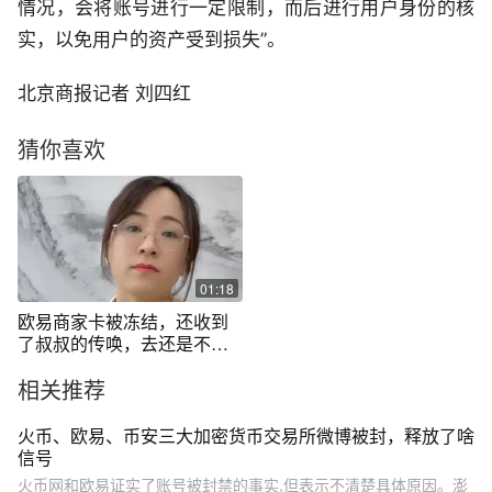
情况，会将账号进行一定限制，而后进行用户身份的核
实，以免用户的资产受到损失”。
北京商报记者 刘四红
猜你喜欢
01:18
欧易商家卡被冻结，还收到
了叔叔的传唤，去还是不去?
#抖来普法2025 #虚拟货币 #
相关推荐
区块链 #成都律师 #律师咨询
火币、欧易、币安三大加密货币交易所微博被封，释放了啥
信号
火币网和欧易证实了账号被封禁的事实,但表示不清楚具体原因。澎