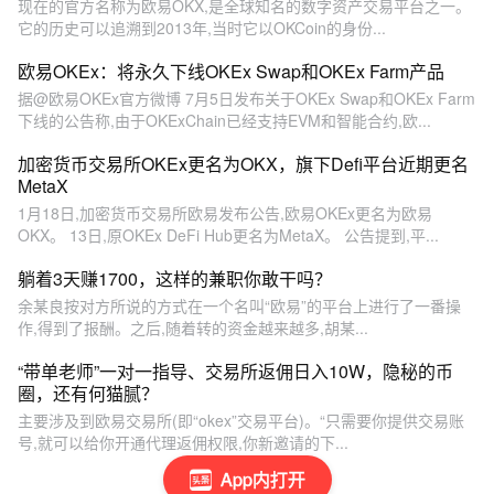
现在的官方名称为欧易OKX,是全球知名的数字资产交易平台之一。
它的历史可以追溯到2013年,当时它以OKCoin的身份...
欧易OKEx：将永久下线OKEx Swap和OKEx Farm产品
据@欧易OKEx官方微博 7月5日发布关于OKEx Swap和OKEx Farm
下线的公告称,由于OKExChain已经支持EVM和智能合约,欧...
加密货币交易所OKEx更名为OKX，旗下Defi平台近期更名
MetaX
1月18日,加密货币交易所欧易发布公告,欧易OKEx更名为欧易
OKX。 13日,原OKEx DeFi Hub更名为MetaX。 公告提到,平...
躺着3天赚1700，这样的兼职你敢干吗？
余某良按对方所说的方式在一个名叫“欧易”的平台上进行了一番操
作,得到了报酬。之后,随着转的资金越来越多,胡某...
“带单老师”一对一指导、交易所返佣日入10W，隐秘的币
圈，还有何猫腻？
主要涉及到欧易交易所(即“okex”交易平台)。“只需要你提供交易账
号,就可以给你开通代理返佣权限,你新邀请的下...
App内打开