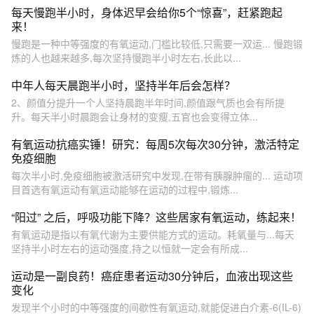
每天慢跑半小时，身体迟早会给你5个“惊喜”，赶紧跑起
来！
慢跑是一种中等强度的有氧运动,门槛比较低,只需要一双运... 慢跑锻
炼的人也越来越多,每次坚持慢跑半小时左右,长此以...
中年人每天晨跑半小时，坚持半年后会怎样？
2、颜值分提升一个人坚持晨跑半年时间,颜值跟气质也会有所提
升。每天半小时晨跑会让身材的变瘦,五官也会变得立体...
有氧运动抗癌实锤！研究：每周5次每次30分钟，激活特定
免疫细胞
每次半小时,免疫细胞被激活研究中发现,在带有胰腺肿瘤的... 运动项
目首选有氧运动有氧运动能够在运动的过程中,锻炼...
“阳过” 之后，呼吸功能下降？这些居家有氧运动，练起来！
有氧运动是指以有氧代谢为主要供能方式的运动。耗氧量与...每天
坚持半小时左右的运动强度,持之以恒就一定会有所成...
运动是一副良药！癌症患者运动30分钟后，血液出现这些
变化
发现半个小时的中等强度的间歇性有氧运动,就能促进白介素-6(IL-6)