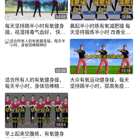
03:59
13:38
每天坚持跳半小时有氧健身
晨起半小时练有氧减肥操 每
操，祛湿排毒气血好， 快速
天坚持锻炼半小时 改善全身
减脂瘦腰腹
不适
03:39
13:19
适合所有人的有氧健身操，
大众有氧运动健身操，每天
每天半小时，身体倍棒精神
坚持跳半小时，提高免疫
好
力！
16:04
早上起来空腹练，有氧健身