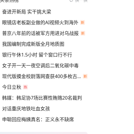
头条热榜
奋进开新局 实干挑大梁
眼镜店老板副业做的AI视频火到海外
普京八年前的话被军方用进对乌战报
我国编制完成新版全月地质图
银行午休1.5小时 留个窗口行不行
女子开一天一夜空调后二氧化碳中毒
现代版摸金校尉落网查获400多枚古币
今日立秋
韩媒：韩足协7场比赛性贿赂20名裁判
对话重庆地铁吐血女孩
申聪回应梅姨真名：正义永不缺席