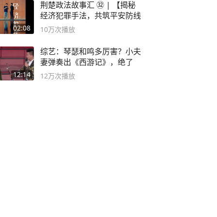
荆楚政法故事汇 ㉜ | 【揭秘
经济犯罪手法，共筑平安防线
02:08
10万
次播放
综艺：琴瑟和鸣多厉害？小夫
妻弹奏出《西游记》，绝了
12:14
12万
次播放