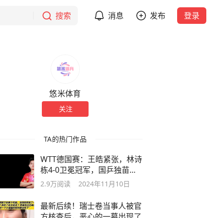
搜索
消息
发布
登录
悠米体育
关注
TA的热门作品
WTT德国赛：王皓紧张，林诗
栋4-0卫冕冠军，国乒独苗再
赢一场夺冠
2.9万
阅读
2024年11月10日
最新后续！瑞士卷当事人被官
方核查后，恶心的一幕出现了