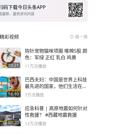
扫码下载今日头条APP
看最新、最热资讯内容
精彩视频
换一换
钩针宠物猫咪项圈 唯棉5股 颜
色：军绿 正红 乳白 鸡黄
10:21
11万
次播放
巴西夫妇：中国是世界上科技
最先进的国家，他们生活在
2999年
18:10
7万
次播放
应急科普 | 高原地震如何针对
性救援？ #西藏地震救援
02:20
12万
次播放