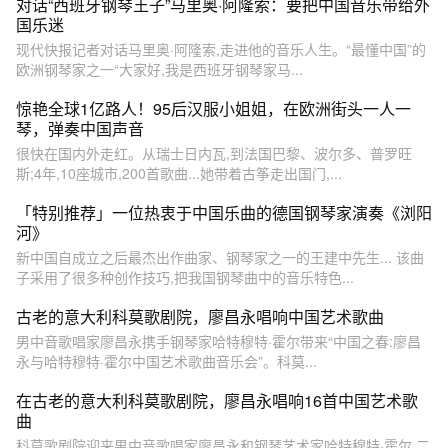
对话“西班牙钢琴王子”马里奥·阿隆索：要把中国音乐带给外
国乐迷
现代快报记者对话马里奥·阿隆索,走进他的音乐人生。“最懂中国”的
欧洲钢琴家之一“大家好,我是西班牙钢琴家马...
惊艳全球1亿路人！95后汉服小姐姐，在欧洲街头一人一
琴，弹奏中国声音
很快在国内外走红。从瑞士日内瓦,到法国巴黎、波尔多、普罗旺
斯;4年,10座城市,200首歌曲...她带着古筝走出国门,...
「特别推荐」一位热衷于中国乐曲的德国钢琴家演奏《浏阳
河》
新中国自成立之后最杰出作曲家、钢琴家之一的王建中先生... 该曲
子采用了很多种创作技巧,把我国钢琴曲中的音乐特色...
古老的意大利科莫歌剧院，廖昌永唱响中国艺术歌曲
男中音歌唱家廖昌永携手钢琴家哈特穆特·霍尔带来“中国之春:廖昌
永与哈特穆特·霍尔中国艺术歌曲音乐会”。科莫...
在古老的意大利科莫歌剧院，廖昌永唱响16首中国艺术歌
曲
科莫歌剧院迎来男中音歌唱家廖昌永和钢琴艺术家哈特穆特·霍尔,二