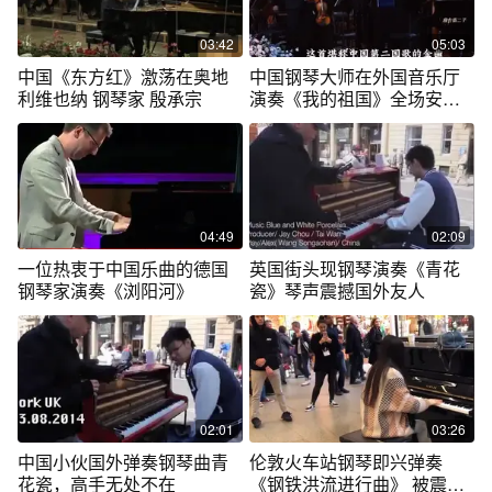
03:42
05:03
中国《东方红》激荡在奥地
中国钢琴大师在外国音乐厅
利维也纳 钢琴家 殷承宗
演奏《我的祖国》全场安静
聆听
04:49
02:09
一位热衷于中国乐曲的德国
英国街头现钢琴演奏《青花
钢琴家演奏《浏阳河》
瓷》琴声震撼国外友人
02:01
03:26
中国小伙国外弹奏钢琴曲青
伦敦火车站钢琴即兴弹奏
花瓷，高手无处不在
《钢铁洪流进行曲》 被震撼