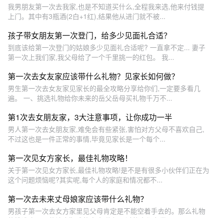
我男朋友第一次去我家,也是不知道买什么,全程我来选,他来付钱提
上门。其中有3瓶酒(2白+1红),结果他从进门就不被...
孩子带女朋友第一次登门，给多少见面礼合适？
到底该给第一次登门的姑娘多少见面礼合适呢? 一直拿不定... 妻子
第一次上我们家,我父母给了一个千里挑一的红包。 我...
第一次去女友家应该带什么礼物？见家长如何做？
男生第一次去女友家见家长的最全攻略分享给你们,一定要多看几
遍。 一、挑选礼物给你未来的岳父岳母买礼物千万不...
第1次去女朋友家，3大注意事项，让你成功一半
男人第一次去女朋友家,难免会有些紧张,害怕对方父母不喜欢自己,
不过这也是一件正常的事情,毕竟见家长是一个每个...
第一次见女方家长，最佳礼物攻略！
关于第一次见女方家长,最佳礼物攻略!是不是有很多小伙伴们正在为
这个问题烦恼呢?其实呢,每个人的家庭和情况都不...
第一次去未来丈母娘家应该带什么礼物？
男孩子第一次去女方家里见父母肯定是不能空着手去的。那么礼物