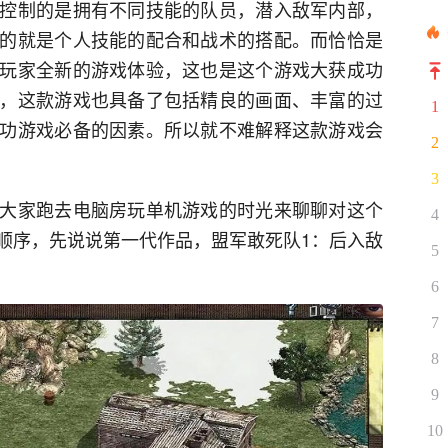
控制的是拥有不同技能的队员，潜入敌军内部，
的就是个人技能的配合和战术的搭配。而恰恰是
玩家全新的游戏体验，这也是这个游戏大获成功
，这款游戏也具备了包括精良的画面、丰富的过
1
功游戏必备的因素。所以就不难解释这款游戏会
2
3
大家跑去电脑房玩单机游戏的时光来聊聊对这个
4
顺序，先说说第一代作品，盟军敢死队1：后入敌
5
6
7
8
9
10