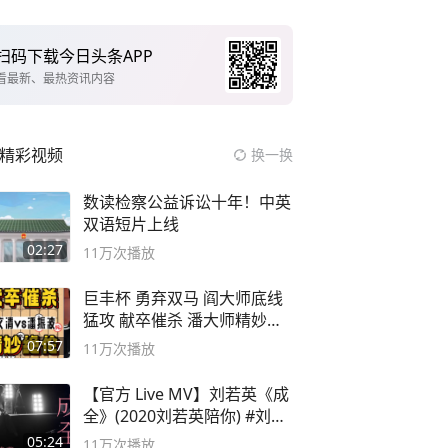
扫码下载今日头条APP
看最新、最热资讯内容
精彩视频
换一换
数读检察公益诉讼十年！中英
双语短片上线
02:27
11万
次播放
巨丰杯 勇弃双马 阎大师底线
猛攻 献卒催杀 潘大师精妙入
局
07:57
11万
次播放
【官方 Live MV】刘若英《成
全》(2020刘若英陪你) #刘若
英 #成全
05:24
11万
次播放