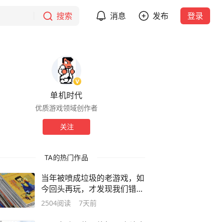
搜索
消息
发布
登录
单机时代
优质游戏领域创作者
关注
TA的热门作品
当年被喷成垃圾的老游戏，如
今回头再玩，才发现我们错了
太多！
2504
阅读
7天前