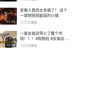
安徽人真的太幸福了！ 这个
一袋铜钱就能逛的小镇
01:03
12万
次播放
一家女装店带火了整个市
场！！！#购物狂 #女装店 #
高品质女装
02:00
12万
次播放