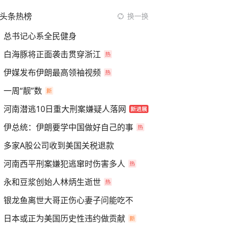
头条热榜
换一换
总书记心系全民健身
白海豚将正面袭击贯穿浙江
伊媒发布伊朗最高领袖视频
一周“靓”数
河南潜逃10日重大刑案嫌疑人落网
伊总统：伊朗要学中国做好自己的事
多家A股公司收到美国关税退款
河南西平刑案嫌犯逃窜时伤害多人
永和豆浆创始人林炳生逝世
银龙鱼离世大哥正伤心妻子问能吃不
日本或正为美国历史性违约做贡献