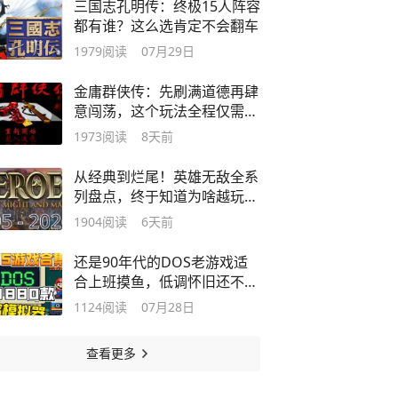
三国志孔明传：终极15人阵容
都有谁？这么选肯定不会翻车
1979
阅读
07月29日
金庸群侠传：先刷满道德再肆
意闯荡，这个玩法全程仅需2
场战斗
1973
阅读
8天前
从经典到烂尾！英雄无敌全系
列盘点，终于知道为啥越玩越
没味
1904
阅读
6天前
还是90年代的DOS老游戏适
合上班摸鱼，低调怀旧还不翻
车
1124
阅读
07月28日
查看更多