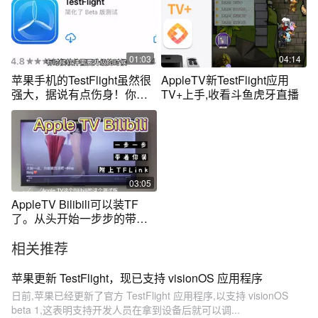
01:03
04:14
苹果手机的TestFlight虽然很
AppleTV新TestFlight应用
强大，据说有点伤身！你怎
TV+上手,收看斗鱼虎牙直播
么看？
03:05
AppleTV Bilibili可以装TF
了。从头开始一步步的带着
你装。
相关推荐
苹果更新 TestFlight，现已支持 visionOS 应用程序
日前,苹果已经更新了官方 TestFlight 应用程序,以支持 visionOS
beta 1,这表明支持开发人员在拿到设备后就可以调...