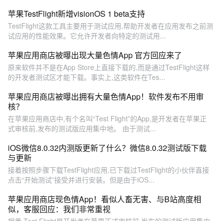
苹果TestFlight新增visionOS 1 beta支持
TestFlight这款工具主要用于测试应用,帮助开发者在应用发布之前测
试应用的性能效果。它允许开发者向特定的测试用...
苹果应用商店被曝出现大量色情App 官方回应来了
原来软件并不是在App Store上直接下载的,而是通过TestFlight这样
的开发者测试区才能下载。事实上,这类软件在Tes...
苹果应用商店被曝出拥有大量色情App！软件发布不用审
核？
在苹果应用商店中,有个名叫“Test Flight”的App,是开发者在苹果正
式审核前,发布的测试版应用集中地。 由于测试...
iOS微信8.0.32内测版更新了什么？微信8.0.32测试版下载
与更新
接着按照步骤下载TestFlight应用,已下载过TestFlight的小伙伴直接
点击“开始测试”接受并进行安装。但是由于iOS...
苹果应用商店现色情App！看似人畜无害、与B站高度相
似，客服回应：我们非常重视