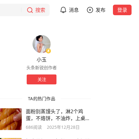
搜索
消息
发布
登录
小玉
头条新锐创作者
关注
TA的热门作品
面粉别蒸馒头了，淋2个鸡
蛋，不烙饼，不油炸，上桌瞬
间被扫光！
686
阅读
2025年12月28日