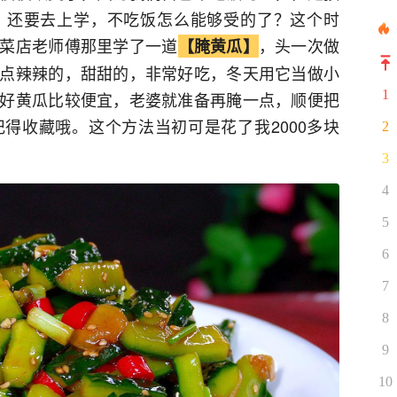
，还要去上学，不吃饭怎么能够受的了？这个时
菜店老师傅那里学了一道
，头一次做
【腌黄瓜】
点辣辣的，甜甜的，非常好吃，冬天用它当做小
1
好黄瓜比较便宜，老婆就准备再腌一点，顺便把
得收藏哦。这个方法当初可是花了我2000多块
2
3
4
5
6
7
8
9
10