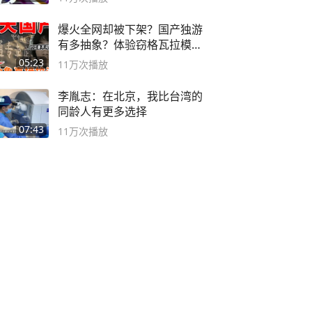
爆火全网却被下架？国产独游
有多抽象？体验窃格瓦拉模拟
器！
05:23
11万
次播放
李胤志：在北京，我比台湾的
同龄人有更多选择
07:43
11万
次播放