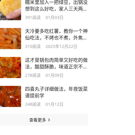
糯米里加入一把绿豆，出锅没
想到这么好吃，家人三天两头
点名要
391
阅读
01月03日
天冷要多吃红薯，教你一个神
仙吃法，不烤也不煮，外焦里
糯真解馋
310
阅读
2025年12月22日
这才是锅包肉简单又好吃的做
法，酸甜酥脆，味道正宗不输
饭店，香
278
阅读
01月09日
四喜丸子详细做法，年夜饭菜
谱提前学
248
阅读
01月12日
查看更多