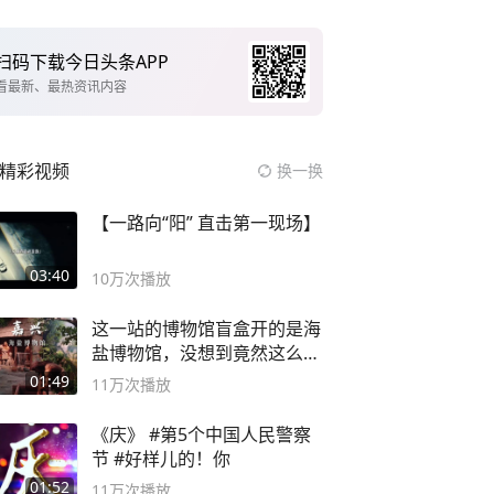
扫码下载今日头条APP
看最新、最热资讯内容
精彩视频
换一换
【一路向“阳” 直击第一现场】
03:40
10万
次播放
这一站的博物馆盲盒开的是海
盐博物馆，没想到竟然这么好
逛！
01:49
11万
次播放
《庆》 #第5个中国人民警察
节 #好样儿的！你
01:52
11万
次播放