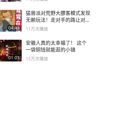
猛兽派对荒野大膘客模式发现
无赖玩法！走对手的路让对手
无路可走
04:43
11万
次播放
安徽人真的太幸福了！ 这个
一袋铜钱就能逛的小镇
01:03
12万
次播放