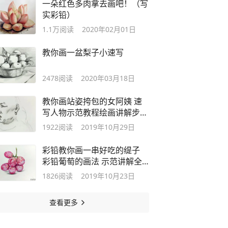
一朵红色多肉拿去画吧！（写
实彩铅）
1.1万
阅读
2020年02月01日
教你画一盆梨子小速写
2478
阅读
2020年03月18日
教你画站姿挎包的女阿姨 速
写人物示范教程绘画讲解步骤
图
1922
阅读
2019年10月29日
彩铅教你画一串好吃的缇子
彩铅葡萄的画法 示范讲解全
过程步骤图
1826
阅读
2019年10月23日
查看更多