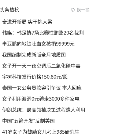
头条热榜
换一换
奋进开新局 实干挑大梁
韩媒：韩足协7场比赛性贿赂20名裁判
李亚鹏向地铁吐血女孩捐99999元
我国编制完成新版全月地质图
女子开一天一夜空调后二氧化碳中毒
宇树科技发行价格150.80元/股
泰国一女公务员妆容引争议 本人回应
女子利用漏洞0元薅走3000多件家电
伊朗总统：最高领袖决策过程遭人利用
中国“五箭齐发”反制美国
41岁女子为鼓励女儿考上985研究生