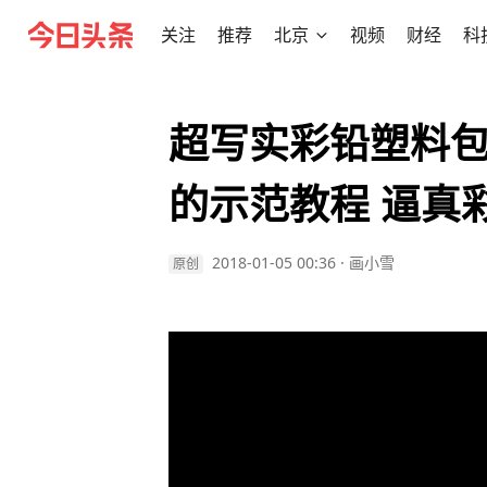
关注
推荐
北京
视频
财经
科
超写实彩铅塑料包
的示范教程 逼真
2018-01-05 00:36
·
画小雪
原创