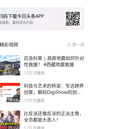
扫码下载今日头条APP
看最新、最热资讯内容
精彩视频
换一换
应急科普 | 高原地震如何针对
性救援？ #西藏地震救援
02:20
12万
次播放
科技与艺术的桥梁：专访跨界
创客，解码DigiShow的创新
之路
18:18
13万
次播放
比反派还像反派的正派主角，
全员都是大恶人！
06:02
11万
次播放