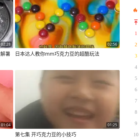
1
02:28
02:56
2
凉解暑
日本达人教你mm巧克力豆的超酷玩法
3
4
5
6
7
8
9
01:04
01:25
第七集 开巧克力豆的小技巧
10