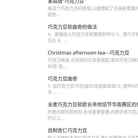
家庭版“巧克力豆”
看这个巧克力豆的卖相,让我想起了古装剧里面的各
颜色...
巧克力豆软曲奇的做法
4、面糊加入巧克力豆和葡萄籽拌匀 5、用勺子把
左右 6、...
Christmas afternoon tea---巧克力豆
巧克力味道,与浓浓的红茶很搭配,喜欢巧克力味的
80克 泡...
巧克力豆曲奇
5. 加巧克力豆70克(留30克表面装饰) 6. 搅拌
豆 ...
全麦巧克力豆软欧长帝烘焙节华南赛区的
外脆内软的软欧包,有全麦更健康,内里还有巧克力豆
时以上...
自制杏仁巧克力豆
给儿子做的大杏仁巧克力豆,果仁的醇香加上巧