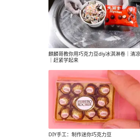
麒麟哥教你用巧克力豆diy冰淇淋卷｜清
｜赶紧学起来
DIY手工：制作迷你巧克力豆