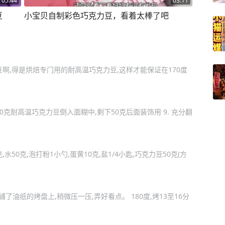
05:44
03:11
豆
小宝贝自制彩色巧克力豆，看着太棒了吧
啊,得是烘焙专门用的耐高温巧克力豆,这样才能保证在170度
00克耐高温巧克力豆倒入面糊中,剩下50克后面装饰用 9. 充分翻
克,水50克,泡打粉1小勺,蛋黄10克,盐1/4小匙,巧克力豆50克(方
了油纸的烤盘上,稍微压一压,弄好看点。 180度,烤13至16分