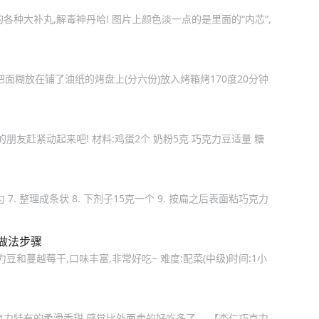
种大补丸,解毒神丹哈! 图片上颜色淡一点的是里面的“内芯”,
面糊放在铺了油纸的烤盘上(分六份)放入烤箱烤170度20分钟
朋友赶紧动起来吧! 材料:鸡蛋2个 奶粉5克 巧克力豆适量 糖
均匀 7. 整理成条状 8. 下剂子15克一个 9. 按扁之后表面粘巧克力
做法步骤
和蔓越莓干,口味丰富,非常好吃~ 难度:配菜(中级)时间:1小
克力特有的柔滑香甜,感觉比外面卖的好吃多了。 【杏仁巧克力