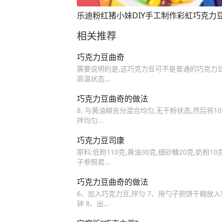
乐迪粉红猪小妹DIY手工制作彩虹巧克力
相关推荐
巧克力豆曲奇
需要说明的是,这巧克力豆可不是普通的巧克力豆
高温状态...
巧克力豆曲奇的做法
8. 与黄油糊充分混合均匀,无干粉状态,然后将1
拌均匀...
巧克力豆司康
原料:低粉110克,黄油30克,细砂糖20克,奶粉10
子参照君...
巧克力豆曲奇的做法
6、加入巧克力豆,拌匀 7、用勺子把饼干糊放入铺
钟 8、出...