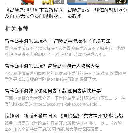
01:41
02:48
《冒险岛:世界》下载教程以
冒险岛079一线海解封机器登
及白屏/无法登录问题解决方
录教学
案来咯 #冒险岛世界 #游戏搬
相关推荐
砖 #游戏下载 #游戏解说 #游
戏赚钱
冒险岛手游怎么玩不了 冒险岛手游玩不了解决方法
冒险岛手游玩不了怎么解决? 这篇冒险岛手游玩不了解决方... 游戏
维护也是进不去的原因之一,维护期间,游戏也是登入不...
冒险岛手游怎么玩？冒险岛手游新人攻略大全
不少和小编有着相同回忆的玩家前仆后继的进入了游戏,虽然冒险岛
手游是以端游版的冒险岛online进行改编,保证了大...
冒险岛手游韩服该如何去下载 如何去痛快玩耍
下面小编将会为大家介绍一下冒险岛手游韩服该如何下载,... 5、在
登陆kakao网站:https://accounts.kakao.com/weblo...
搞趣网：新版再掀中国风 《冒险岛》“东方神州”嗨翻魔都
经典卡通网游《冒险岛》日前开启新版“东方神州”。 以... 《冒险
岛》加入全新特效开启/关闭功能,最大限度保障玩家...