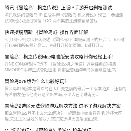
腾讯《冒险岛：枫之传说》正版IP手游开启删档测试
腾讯联运的冒险岛 IP 正版手游《冒险岛:枫之传说》现已... 参加测
试的玩家可通过微信 / QQ 两个渠道注册和登录游戏...
快速摆脱萌新 《冒险岛2》操作界面详解
4月18日,全民3D休闲网游《冒险岛2》国服首测正式开启,“... Esc键
可以关闭所有额外窗口、K键打开技能页面、L键打开...
冒险岛：枫之传说Mac电脑版安装攻略带你轻松上手！
在NEXON的精心打造下,《冒险岛:枫之传说》这款经典2D横版
MMORPG手游正式登陆国服,将那些曾经纯粹的像素级冒险,巧...
冒险岛079版为什么比较好玩？
冒险岛079版本是冒险岛在大巨变之前的最后一个版本,在0... 还有的
等着朋友在带他离开这个出生岛,不少人在明珠港分...
冒险岛2选区无法登陆游戏解决方法 进不了游戏解决方案
那么冒险岛2登不上去怎么解决? 一起跟着小编来看看吧 选择大区
后,无法进入游戏的解决方案玩家选择大区后,如出现...
CJ新游试玩：《冒险岛》手游CJ抢先试玩