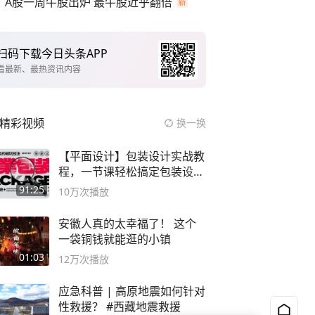
A股一周牛股出炉 最牛股近乎翻倍
扫码下载今日头条APP
看最新、最热资讯内容
精彩视频
换一换
【平面设计】包装设计实战教
程，一节课轻松搞定包装设计
流程！
91:25
10万
次播放
安徽人真的太幸福了！ 这个
一袋铜钱就能逛的小镇
01:03
12万
次播放
应急科普 | 高原地震如何针对
性救援？ #西藏地震救援