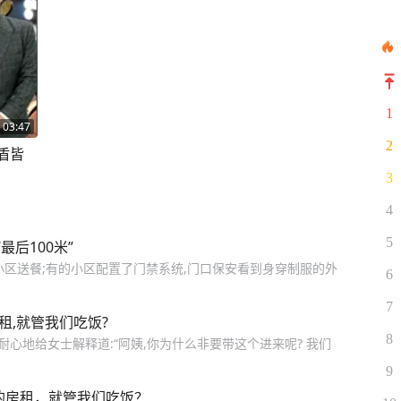
1
03:47
2
盾皆
3
4
5
后100米”
小区送餐;有的小区配置了门禁系统,门口保安看到身穿制服的外
6
7
租,就管我们吃饭?
8
耐心地给女士解释道:“阿姨,你为什么非要带这个进来呢? 我们
9
的房租，就管我们吃饭？