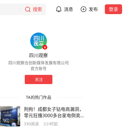
搜索
消息
发布
登录
四川观察
四川观察合创新媒体发展有限公司
官方账号
关注
TA的热门作品
刑拘！成都女子钻电商漏洞，
零元狂撸3000多台家电倒卖
百万
330
阅读
2小时前