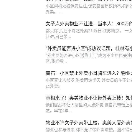
小区闸机处被保安拦住,保安甚至建议她不如到
外卖。 ...
女子点外卖物业不让进，当事人：300万
都买房了,还不许吃外卖? ! 近日,江苏南京。 一女
让进,自己带...
“外卖员能否进小区”成热议话题，桂林有
“外卖员能否进小区送货上门”成为不少居民关注的
区,我们需...
黄石一小区禁止外卖小哥骑车进入？物业：内部
小区真让人郁闷,淋着雨走半天,外卖员的车不让
止外卖...
真相来了！奥美物业不让带外卖上楼！知
他们居然不让大厦里的人点外卖,连自己带饭上楼
态。早在4年...
物业不许女子外卖带上楼，奥美大厦外卖
物业也参与进来,称不允许带外卖进楼。迫不得已,