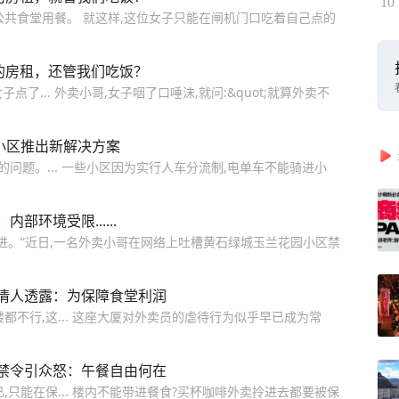
10
公共食堂用餐。 就这样,这位女子只能在闸机门口吃着自己点的
的房租，还管我们吃饭？
子点了... 外卖小哥,女子咽了口唾沫,就问:&quot;就算外卖不
小区推出新解决方案
问题。... 一些小区因为实行人车分流制,电单车不能骑进小
环境受限......
进。”近日,一名外卖小哥在网络上吐槽黄石绿城玉兰花园小区禁
情人透露：为保障食堂利润
都不行,这... 这座大厦对外卖员的虐待行为似乎早已成为常
禁令引众怒：午餐自由何在
只能在保... 楼内不能带进餐食?买杯咖啡外卖拎进去都要被保