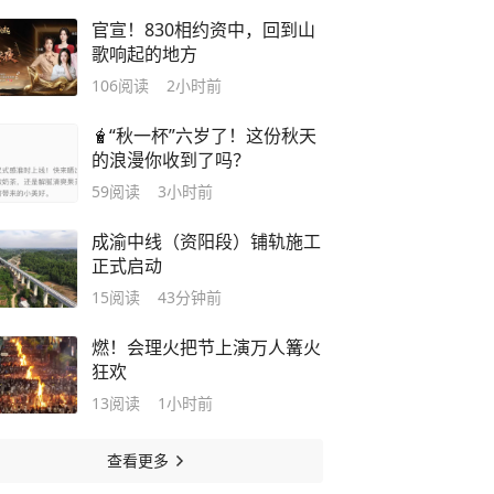
官宣！830相约资中，回到山
歌响起的地方
106
阅读
2小时前
🧋“秋一杯”六岁了！这份秋天
的浪漫你收到了吗？
59
阅读
3小时前
成渝中线（资阳段）铺轨施工
正式启动
15
阅读
43分钟前
燃！会理火把节上演万人篝火
狂欢
13
阅读
1小时前
查看更多