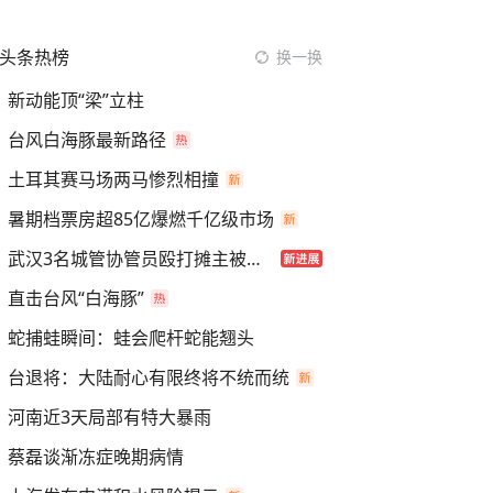
头条热榜
换一换
新动能顶“梁”立柱
台风白海豚最新路径
土耳其赛马场两马惨烈相撞
暑期档票房超85亿爆燃千亿级市场
武汉3名城管协管员殴打摊主被刑拘
直击台风“白海豚”
蛇捕蛙瞬间：蛙会爬杆蛇能翘头
台退将：大陆耐心有限终将不统而统
河南近3天局部有特大暴雨
蔡磊谈渐冻症晚期病情