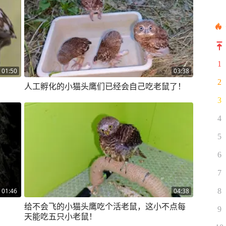
1
01:50
03:38
2
人工孵化的小猫头鹰们已经会自己吃老鼠了！
3
4
5
6
7
8
01:46
04:38
给不会飞的小猫头鹰吃个活老鼠，这小不点每
9
天能吃五只小老鼠！