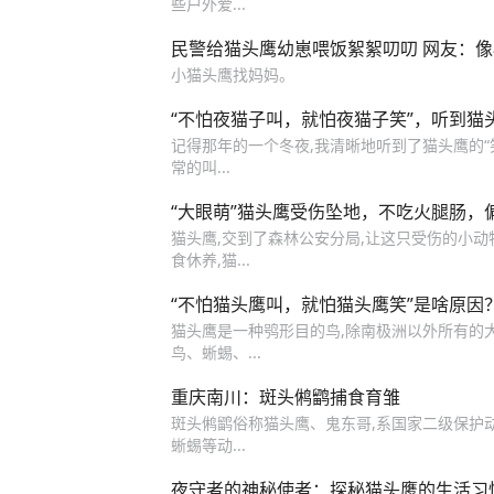
些户外爱...
民警给猫头鹰幼崽喂饭絮絮叨叨 网友：
小猫头鹰找妈妈。
“不怕夜猫子叫，就怕夜猫子笑”，听到猫
记得那年的一个冬夜,我清晰地听到了猫头鹰的“笑
常的叫...
“大眼萌”猫头鹰受伤坠地，不吃火腿肠，偏爱
猫头鹰,交到了森林公安分局,让这只受伤的小动物
食休养,猫...
“不怕猫头鹰叫，就怕猫头鹰笑”是啥原因
猫头鹰是一种鸮形目的鸟,除南极洲以外所有的大洲
鸟、蜥蜴、...
重庆南川：斑头鸺鹠捕食育雏
斑头鸺鹠俗称猫头鹰、鬼东哥,系国家二级保护
蜥蜴等动...
夜守者的神秘使者：探秘猫头鹰的生活习