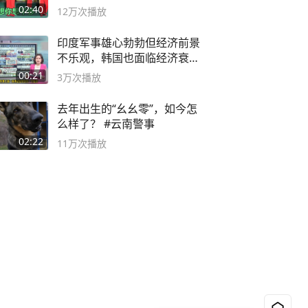
舞蹈队。
02:40
12万
次播放
印度军事雄心勃勃但经济前景
不乐观，韩国也面临经济衰退
风险
00:21
3万
次播放
去年出生的“幺幺零”，如今怎
么样了？ #云南警事
02:22
11万
次播放