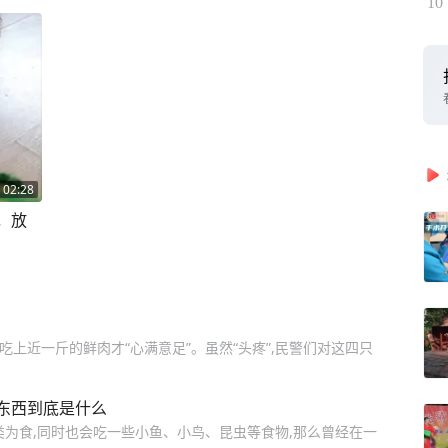
10
02:28
，放
吃上近一斤的鲜肉才“心满意足”。虽然“头疼”,民警们对这四只
东西到底是什么
类为食,同时也会吃一些小鱼、小鸟、昆虫等食物,那么曾经在一