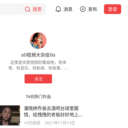
搜索
消息
发布
登录
o0视频大杂烩0o
这里是优质视频的集结地，有体
育、有音乐、有新闻、有故事、有
搞笑、有情感。喜欢的朋友，请多
关注
多关注、点赞、转发和收藏！感谢
大家的支持和鼓励！谢谢
TA的热门作品
潘晓婷乔装去酒吧台球室踢
馆，给拽拽的老板好好地上了
一课
14万
阅读
2021年11月13日