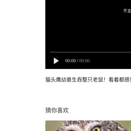
不支
00:00
/
00:00
猫头鹰幼崽生吞整只老鼠！看着都感觉
猜你喜欢