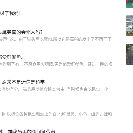
像极了我妈！
头鹰笑真的会死人吗？
声”,这... 由于猫头鹰吃腐肉,所以它是高兴的发出了不同于正
鲜鱿鱼...
得到了有... 不愿食用火腿肠,更为偏爱鲜鱿鱼。经过一晚的喂
？原来不是迷信是科学
均有分... 猫头鹰以捕食鼠类为主, 有时候也会吃昆虫、小
动物,以捕食各种昆虫和幼虫为食,也吃鼠类、小鸟、蚯蚓、蛙和
性，神秘猎手的夜间征伐者