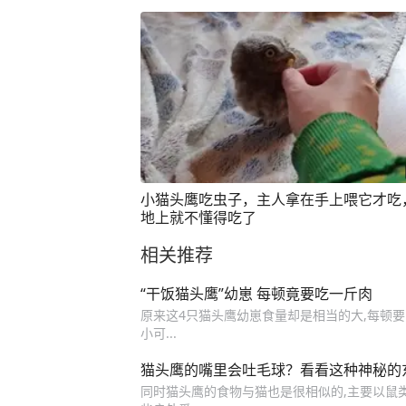
小猫头鹰吃虫子，主人拿在手上喂它才吃
地上就不懂得吃了
相关推荐
“干饭猫头鹰”幼崽 每顿竟要吃一斤肉
原来这4只猫头鹰幼崽食量却是相当的大,每顿要
小可...
猫头鹰的嘴里会吐毛球？看看这种神秘的
同时猫头鹰的食物与猫也是很相似的,主要以鼠