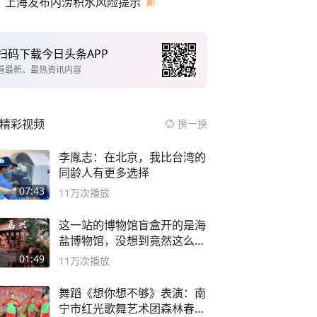
上海发布内涝积水风险提示
扫码下载今日头条APP
看最新、最热资讯内容
精彩视频
换一换
李胤志：在北京，我比台湾的
同龄人有更多选择
07:43
11万
次播放
这一站的博物馆盲盒开的是海
盐博物馆，没想到竟然这么好
逛！
01:49
11万
次播放
舞蹈《想你想不够》表演：南
宁市红光歌舞艺术团森林春红