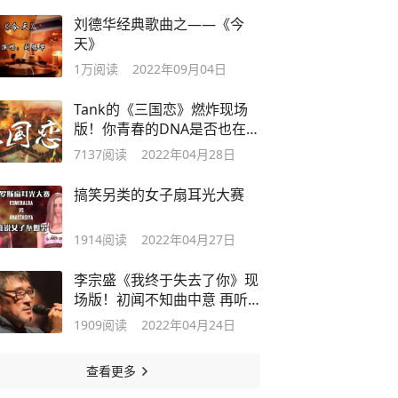
刘德华经典歌曲之——《今
天》
1万
阅读
2022年09月04日
Tank的《三国恋》燃炸现场
版！你青春的DNA是否也在震
荡呢
7137
阅读
2022年04月28日
搞笑另类的女子扇耳光大赛
1914
阅读
2022年04月27日
李宗盛《我终于失去了你》现
场版！初闻不知曲中意 再听
已是曲中人
1909
阅读
2022年04月24日
查看更多