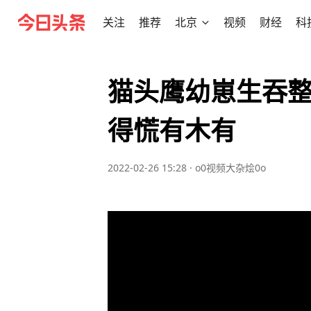
关注
推荐
北京
视频
财经
科
猫头鹰幼崽生吞
得慌有木有
2022-02-26 15:28
·
o0视频大杂烩0o