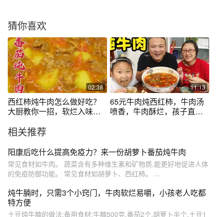
猜你喜欢
02:38
11:13
西红柿炖牛肉怎么做好吃？
65元牛肉炖西红柿，牛肉汤
大厨教你一招，软烂入味，
喷香，牛肉酥烂，孩子直喊
汤汁鲜美
好吃，太下饭
相关推荐
阳康后吃什么提高免疫力？来一份胡萝卜番茄炖牛肉
常见食材如牛肉。 蔬菜含有多种维生素和矿物质,能更好地促进人体
的免疫防御功能。 常见食材如胡萝卜、西红柿。 ...
炖牛腩时，只需3个小窍门，牛肉软烂易嚼，小孩老人吃都
特方便
土豆炖牛腩的做法:备用食材:牛腩500克,番茄2个,胡萝卜半个,土豆1