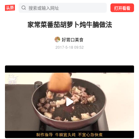
打开看看
家常菜番茄胡萝卜炖牛腩做法
好胃口美食
2017-5-18 09:52