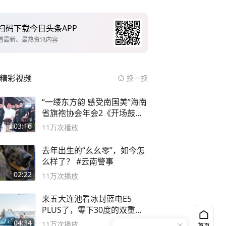
扫码下载今日头条APP
看最新、最热资讯内容
精彩视频
换一换
“一缕东方韵 感受南国美”海南
省旗袍协会年会2《开场鼓》
二团
03:16
11万
次播放
去年出生的“幺幺零”，如今怎
么样了？ #云南警事
02:22
11万
次播放
来五大连池看冰封蓝电E5
PLUS了，零下30度的双重冰
封40小时全录
04:34
11万
次播放
首页