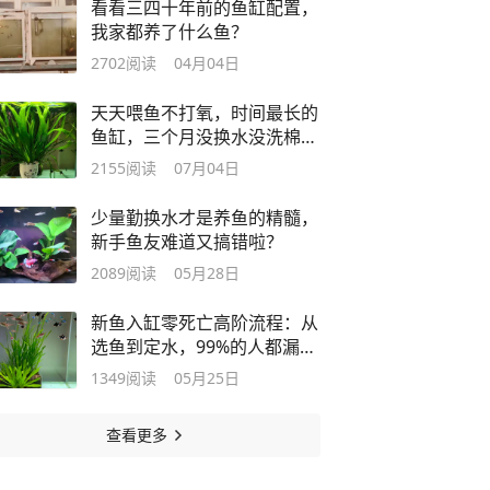
看看三四十年前的鱼缸配置，
我家都养了什么鱼？
2702
阅读
04月04日
天天喂鱼不打氧，时间最长的
鱼缸，三个月没换水没洗棉，
为什么？
2155
阅读
07月04日
少量勤换水才是养鱼的精髓，
新手鱼友难道又搞错啦？
2089
阅读
05月28日
新鱼入缸零死亡高阶流程：从
选鱼到定水，99%的人都漏了
关键一步
1349
阅读
05月25日
查看更多