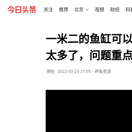
关注
推荐
北京
视频
财经
科
一米二的鱼缸可
太多了，问题重
2022-03-23 21:05
·
养鱼老道
原创