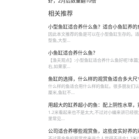
虾，2月后数量翻10倍
相关推荐
小型鱼缸适合养什么鱼？适合小鱼缸养的
因此本文推荐的鱼是可以在小型鱼缸生存的。适
型鱼,大型...
小鱼缸适合养什么鱼？
【渔夫观点】:小型鱼缸适合养什么鱼好呢?本篇为
右,如果家...
鱼缸的选择，什么样的观赏鱼适合多大尺
什么样的鱼适合用什么样的鱼缸。很多朋友们认为
厘米,鱼缸不...
用超大的缸养超小的鱼：配上阴性水草，
1.2米看起来也不是太大,不过对小编来讲已经很
里常见...
公司适合养哪些观赏鱼，这些皮实好养的
不过草金鱼的观赏度来说个人觉得不适合1.2米