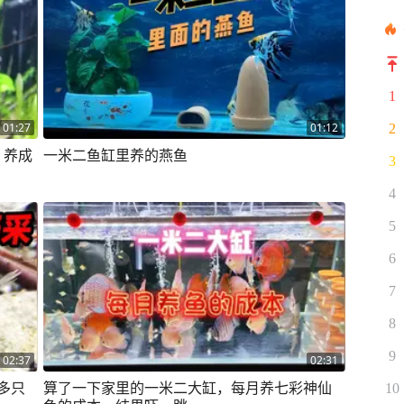
1
01:27
01:12
2
，养成
一米二鱼缸里养的燕鱼
3
4
5
6
7
8
9
02:37
02:31
0多只
算了一下家里的一米二大缸，每月养七彩神仙
10