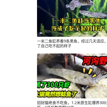
一米二鱼缸养着9条黑鱼，经过几天适应
了自己吃不起的样子
招财猫绝食不吃鱼，1.2米原生缸爆养30