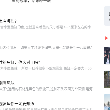
鱼的成本，结果吓一跳
鱼有哪些？
合小型鱼缸的鱼,也就意味着鱼的尺寸都是3—5厘米左右的小
各位朋友... 如果人工环境下饲养,大概也就能长到十八厘米左
寸的鱼缸，你选对了吗？
小型鱼就... 所以一旦养很多小型观赏鱼,鱼缸一定要大于50
别有风味
大了:)选用的石材是黑色的溪流石,这种石头表面光滑圆润,是河
观赏鱼你一定要知道
以上的鱼缸去饲养,如果是鱼缸偏大那么建议选择全红的“”“冷水