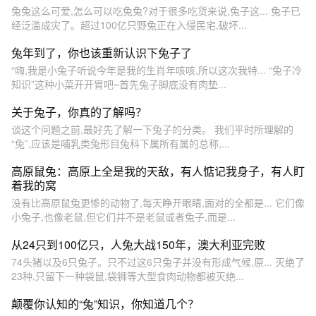
兔兔这么可爱,怎么可以吃兔兔?对于很多吃货来说,兔子这... 兔子已
经泛滥成灾了。超过100亿只野兔正在入侵民宅,破坏...
兔年到了，你也该重新认识下兔子了
“嗨,我是小兔子听说今年是我的生肖年咳咳,所以这次我特... “兔子冷
知识”这种小菜开开胃吧~首先兔子脚底没有肉垫...
关于兔子，你真的了解吗？
谈这个问题之前,最好先了解一下兔子的分类。 我们平时所理解的
“兔”,应该是哺乳类兔形目兔科下属所有属的总称,...
高原鼠兔：高原上全是我的天敌，有人惦记我身子，有人盯
着我的窝
没有比高原鼠兔更惨的动物了,每天睁开眼睛,面对的全都是... 它们像
小兔子,也像老鼠,但它们并不是老鼠或者兔子,而是...
从24只到100亿只，人兔大战150年，澳大利亚完败
74头猪以及6只兔子。只不过这6只兔子并没有形成气候,原... 灭绝了
23种,只留下一种袋鼠,袋狮等大型食肉动物都被灭绝...
颠覆你认知的“兔”知识，你知道几个？