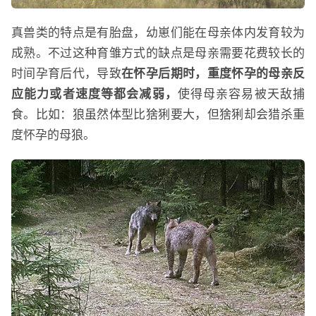
真兽类的特点是有胎盘，幼崽们能在母亲体内发育较为
成熟。不过这种育雏方式的缺点是母亲需要花费较长的
时间孕育后代，导致
在怀孕后期时，重度怀孕的母亲反
应能力或者速度等都会减弱，
使得母亲容易被天敌捕
食。比如：狼虽然体型比猞猁要大，但猞猁却会猎杀重
度怀孕的母狼。