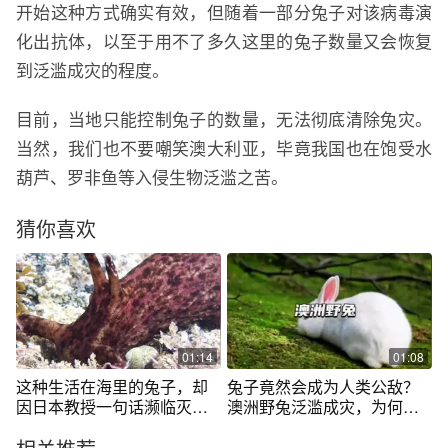
开始这种方式确实有效，但随着一部分兔子对该病毒演
化出抗体，以至于用不了多久这里的兔子数量又会恢复
到泛滥成灾的程度。
目前，当地只能控制兔子的数量，无法彻底清除兔灾。
当然，我们也不要嘲笑澳大利亚，毕竟我国也在饱受水
葫芦、罗非鱼等入侵生物泛滥之苦。
猜你喜欢
01:14
01:08
这种生活在海里的兔子，却
兔子竟然会成为人类公敌？
因日本教授一句话濒临灭
澳洲野兔泛滥成灾，为何却
绝，网友：畜生
迟迟无法解决