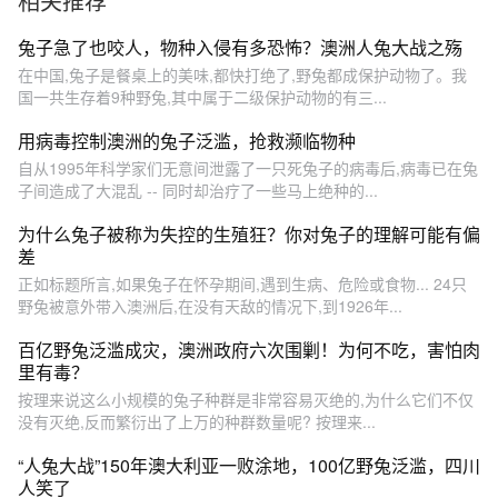
相关推荐
兔子急了也咬人，物种入侵有多恐怖？澳洲人兔大战之殇
在中国,兔子是餐桌上的美味,都快打绝了,野兔都成保护动物了。我
国一共生存着9种野兔,其中属于二级保护动物的有三...
用病毒控制澳洲的兔子泛滥，抢救濒临物种
自从1995年科学家们无意间泄露了一只死兔子的病毒后,病毒已在兔
子间造成了大混乱 -- 同时却治疗了一些马上绝种的...
为什么兔子被称为失控的生殖狂？你对兔子的理解可能有偏
差
正如标题所言,如果兔子在怀孕期间,遇到生病、危险或食物... 24只
野兔被意外带入澳洲后,在没有天敌的情况下,到1926年...
百亿野兔泛滥成灾，澳洲政府六次围剿！为何不吃，害怕肉
里有毒？
按理来说这么小规模的兔子种群是非常容易灭绝的,为什么它们不仅
没有灭绝,反而繁衍出了上万的种群数量呢? 按理来...
“人兔大战”150年澳大利亚一败涂地，100亿野兔泛滥，四川
人笑了