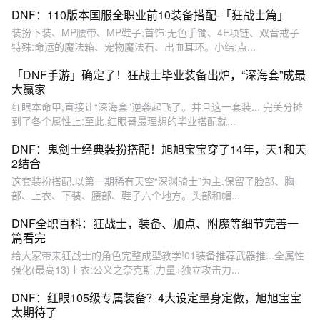
DNF：110版本国服全职业前10装备搭配-「狂战士篇」
装扮下装、MP腰带、MP鞋子;首饰:无色手镯、4E项链、双音戒子
特殊:命运的魔法箱、宠物魔法石、出血耳环。小结:点...
「DNF手游」确定了！狂战士毕业装备出炉，“深海套”成最
大赢家
红眼本命甲,直接让“深海套”逆袭起飞了。并且这一套装... 完美分摊
到了各个属性上;至此,红眼哥最理想的毕业搭配就...
DNF：鬼剑士经典装扮搭配！旭旭宝宝穿了14年，天1和天
2结合
这套装扮搭配,以第一期稀有天空“深渊骑士”为主,保留了脸部、胸
部、上衣、下装、腰部、鞋子六个地方。头部和帽...
DNF全职百科：狂战士，装备、加点、附魔等细节完善一
篇看完
给大家带来狂战士的角色完整成型教学!01装备推荐武器推...全属性
强化(最高13)上衣:公义之奈克斯,力量+独立攻击力...
DNF：红眼105级专属装备？4大设定量身定做，旭旭宝宝
太期待了