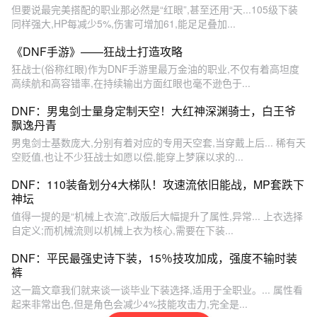
但要说最完美搭配的职业那必然是“红眼”,甚至还用“天...105级下装
同样强大,HP每减少5%,伤害可增加61,能足足叠加...
《DNF手游》——狂战士打造攻略
狂战士(俗称红眼)作为DNF手游里最万金油的职业,不仅有着高坦度
高续航和高容错率,在持续输出方面红眼也毫不逊色于...
DNF：男鬼剑士量身定制天空！大红神深渊骑士，白王爷
飘逸丹青
男鬼剑士基数庞大,分别有着对应的专用天空套,当穿戴上后... 稀有天
空贬值,也让不少狂战士如愿以偿,能穿上梦寐以求的...
DNF：110装备划分4大梯队！攻速流依旧能战，MP套跌下
神坛
值得一提的是“机械上衣流”,改版后大幅提升了属性,异常... 上衣选择
自定义;而机械流则以机械上衣为核心,需要在下装...
DNF：平民最强史诗下装，15％技攻加成，强度不输时装
裤
这一篇文章我们就来谈一谈毕业下装选择,适用于全职业。... 属性看
起来非常出色,但是角色会减少4%技能攻击力,完全是...