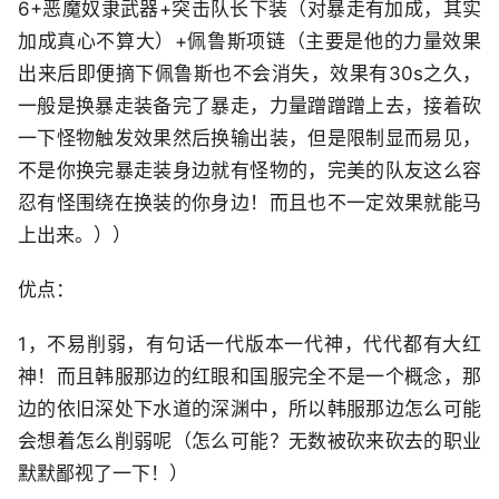
6+恶魔奴隶武器+突击队长下装（对暴走有加成，其实
加成真心不算大）+佩鲁斯项链（主要是他的力量效果
出来后即便摘下佩鲁斯也不会消失，效果有30s之久，
一般是换暴走装备完了暴走，力量蹭蹭蹭上去，接着砍
一下怪物触发效果然后换输出装，但是限制显而易见，
不是你换完暴走装身边就有怪物的，完美的队友这么容
忍有怪围绕在换装的你身边！而且也不一定效果就能马
上出来。））
优点：
1，不易削弱，有句话一代版本一代神，代代都有大红
神！而且韩服那边的红眼和国服完全不是一个概念，那
边的依旧深处下水道的深渊中，所以韩服那边怎么可能
会想着怎么削弱呢（怎么可能？无数被砍来砍去的职业
默默鄙视了一下！）