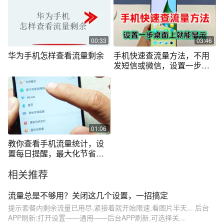
00:33
03:46
华为手机怎样查看流量剩余
手机快速查流量方法，不用
发短信或微信，设置一步桌
面上就能显示
01:06
教你查看手机流量统计，设
置每日提醒，最大化节省流
量
相关推荐
流量总是不够用？关闭这几个设置，一招搞定
提示套餐内剩余流量已用尽,紧接着就开始限速,看图片半天... 后台
APP刷新:打开设置——通用——后台APP刷新,可选择关...