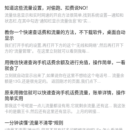
知道这些流量设置，对偷跑、扣费说NO！
流量信息显示和实时网速的开启方法很简单,找到系统设置—通知和
状态栏,在其中勾选“通知栏显示流量信息”和“实...
教你一个快速查话费和流量的方法，不下载软件，桌面自动
显示
我们打开手机的设置,再打开下方的这个“无线和网络”,然后再打开下
方的“流量管理”。 在这里立刻就可以看到我每...
用微信快速查询手机话费余额及进行充值，操作简单，一看
就会了
立刻就自动显示出来了,如果说你在这里不想给这个电话号... 流量余
额是13G,还是很充足的。 返回刚才的页面,我们点下...
原来用微信就可以快速查询手机话费流量，账单详情，操作
简单实用
那我这个号呢是一点儿流量都没有用,它就剩余流量,还有这... 我这张
卡的是霸王卡,然后还有这里还有显示。 上月的转接...
一分钟读懂“流量不清零”规则
“流量不清零”推出后 您是不是有好多问题想咨询呢! So 怎么看流量