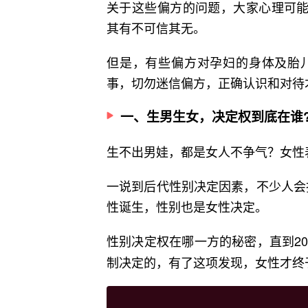
关于这些偏方的问题，大家心理可能
其有不可信其无。
但是，有些偏方对孕妇的身体及胎
事，切勿迷信偏方，正确认识和对待
一、生男生女，决定权到底在谁
生不出男娃，都是女人不争气？女性
一说到后代性别决定因素，不少人会
性诞生，性别也是女性决定。
性别决定权在哪一方的秘密，直到2
制决定的，有了这项发现，女性才终于