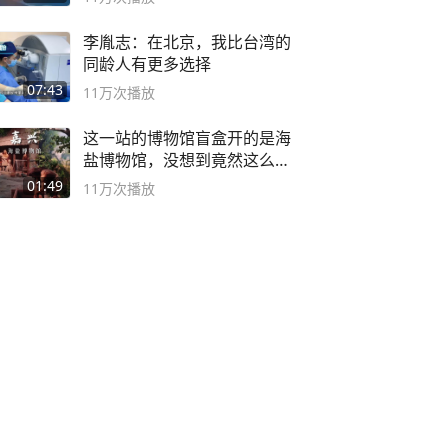
李胤志：在北京，我比台湾的
同龄人有更多选择
07:43
11万
次播放
这一站的博物馆盲盒开的是海
盐博物馆，没想到竟然这么好
逛！
01:49
11万
次播放