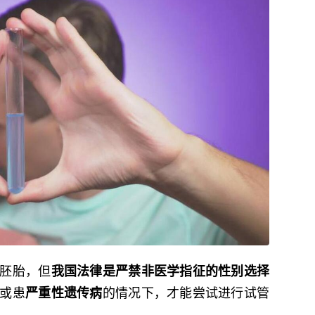
胚胎，但
我国法律是严禁非医学指征的性别选择
或患
的情况下，才能尝试进行试管
严重性遗传病