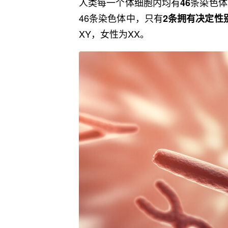
人类每一个体细胞内均有
条染色体
46
46条染色体中，只有
2条拥有决定性
XY，女性为XX。