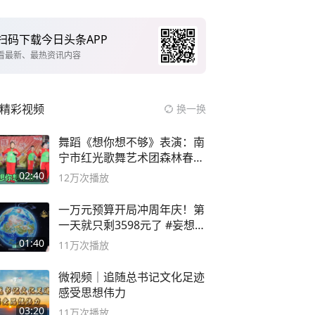
扫码下载今日头条APP
看最新、最热资讯内容
精彩视频
换一换
舞蹈《想你想不够》表演：南
宁市红光歌舞艺术团森林春红
舞蹈队。
02:40
12万
次播放
一万元预算开局冲周年庆！第
一天就只剩3598元了 #妄想山
海
01:40
11万
次播放
微视频｜追随总书记文化足迹
感受思想伟力
03:20
11万
次播放