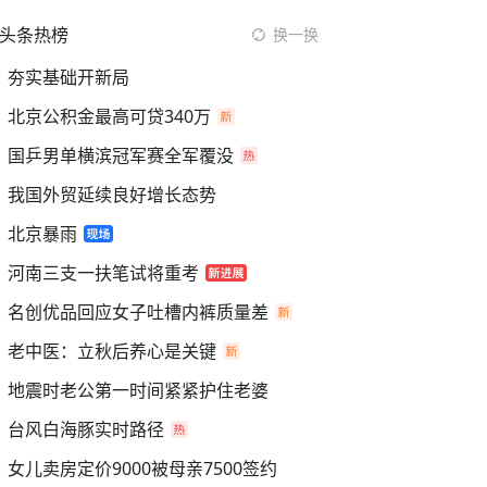
头条热榜
换一换
夯实基础开新局
北京公积金最高可贷340万
国乒男单横滨冠军赛全军覆没
我国外贸延续良好增长态势
北京暴雨
河南三支一扶笔试将重考
名创优品回应女子吐槽内裤质量差
老中医：立秋后养心是关键
地震时老公第一时间紧紧护住老婆
台风白海豚实时路径
女儿卖房定价9000被母亲7500签约