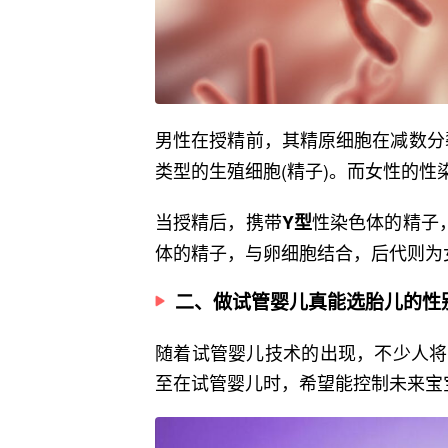
男性在授精前，其精原细胞在减数分
类型的生殖细胞(精子)。而女性的性
当授精后，携带
性染色体的精子
Y型
体的精子，与卵细胞结合，后代则为
二、做试管婴儿真能选胎儿的性
随着试管婴儿技术的出现，不少人将
至在试管婴儿时，希望能控制未来宝