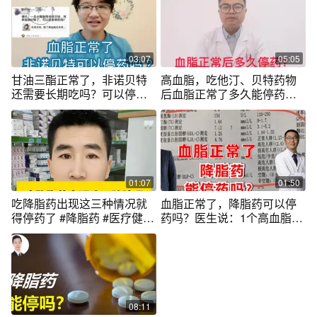
供参考如有不适请线下就医
03:07
05:05
甘油三酯正常了，非诺贝特
高血脂，吃他汀、贝特药物
还需要长期吃吗？可以停
后血脂正常了多久能停药？
药，但注意3点
心血管医生讲
01:07
01:50
吃降脂药出现这三种情况就
血脂正常了，降脂药可以停
得停药了 #降脂药 #医疗健康
药吗？医生说：1个高血脂患
创作训练营 #硬核健康科普行
者常见误区
动 #听医生一句劝
08:11