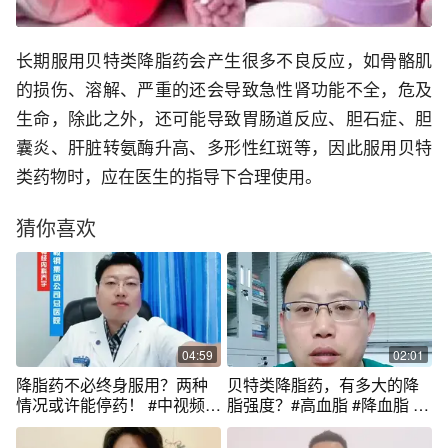
长期服用贝特类降脂药会产生很多不良反应，如骨骼肌
的损伤、溶解、严重的还会导致急性肾功能不全，危及
生命，除此之外，还可能导致胃肠道反应、胆石症、胆
囊炎、肝脏转氨酶升高、多形性红斑等，因此服用贝特
类药物时，应在医生的指导下合理使用。
猜你喜欢
04:59
02:01
降脂药不必终身服用？两种
贝特类降脂药，有多大的降
情况或许能停药！ #中视频伙
脂强度？#高血脂 #降血脂 #
伴计划 #关注我每天坚持分享
健康科普 @抖音短视频
知识 #医学科普 #医学科普仅