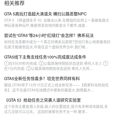
相关推荐
GTA 5高玩打造超大清道夫 横扫公路恶整NPC
GTA 5 《侠盗猎车手 5》自推出以来,在模组的应用上一直被各路大
神玩家各种玩坏,像是将圣安地列斯变水下都市,或是...
尝试在“GTA5”等24小时“红绿灯”会怎样？佛系玩法
如何在洛圣都中成为一个真正的佛系玩家呢?恐怕只有心地很善良的
玩家才能做到这点,毕竟在这个虚拟世界当中,我们唯...
GTA5线下主角支线任务100%完成度达成条件
①在5分30秒内完成; ②让载具保持倒挂状态送到 牵托人生三 ①
在7分内完成; ②让载具保持倒挂状态送到 牵托人生死...
GTA5全新任务惊喜多？坦克世界同样有料
据说,GTA5将于12月15日正式上线全新任务——【佩里科岛抢劫任
务】,这不仅是GTA5在线模式中更新的最庞大,剧情最大...
《GTA 5》抢劫任务之突袭人道研究实验室
这个任务主要是潜入杀敌,敌人的位置固定,我方有多种进攻路线,多
试几次就可以过关。 这回的骇客任务不太一样,要求...