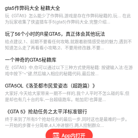
gta5作弊码大全 秘籍大全
玩《GTA5》怎么能少了作弊码,游戏是存在作弊码秘籍的,玩... 在此
为玩家收集了侠盗猎车手5(gta5)作弊码大全,完整介绍...
玩了56个小时的R星GTA5，真正体会其他玩法
给点建议,1、前期不要看任何攻略,就跟着剧情感受他的魅力,遇到不
知道怎么走了再看看小攻略;2、不要用修改器,不要...
一个神奇的GTA5秘籍库
在《GTA5》中,你可以通过以下三种方式使用秘籍: 按键输入法:在游
戏中按下“~”键,然后输入相应的秘籍代码,最后按...
GTA5OL《洛圣都市民爱姿态（超跑篇）》
大家好,今天给大家带来一期不一样的,我个人平时不怎么碰的车,但
是却也有几十台的车,一台超级跑车。帕加尼!也算是...
《GTA 5》抢劫任务之太平洋标准银行
终于来到了所有5个抢劫任务的最后一步,同时这也是最难的一步。
一开始的步骤十分简单,4人冲进银行,两人控制群众...
App内打开