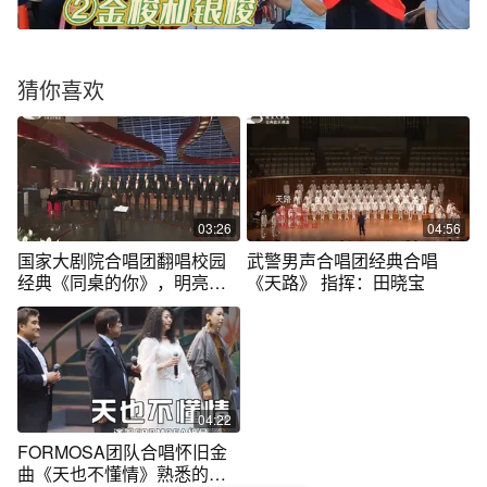
猜你喜欢
03:26
04:56
国家大剧院合唱团翻唱校园
武警男声合唱团经典合唱
经典《同桌的你》，明亮温
《天路》 指挥：田晓宝
暖，抒情动人
04:22
FORMOSA团队合唱怀旧金
曲《天也不懂情》熟悉的旋