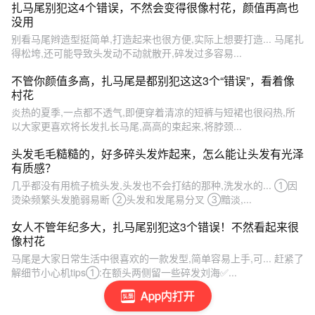
扎马尾别犯这4个错误，不然会变得很像村花，颜值再高也
没用
别看马尾辫造型挺简单,打造起来也很方便,实际上想要打造... 马尾扎
得松垮,还可能导致头发动不动就散开,碎发过多容易...
不管你颜值多高，扎马尾是都别犯这这3个“错误”，看着像
村花
炎热的夏季,一点都不透气,即便穿着清凉的短裤与短裙也很闷热,所
以大家更喜欢将长发扎长马尾,高高的束起来,将脖颈...
头发毛毛糙糙的，好多碎头发炸起来，怎么能让头发有光泽
有质感？
几乎都没有用梳子梳头发,头发也不会打结的那种,洗发水的... ①因
烫染频繁头发脆弱易断 ②头发和发尾易分叉 ③黯淡,...
女人不管年纪多大，扎马尾别犯这3个错误！不然看起来很
像村花
马尾是大家日常生活中很喜欢的一款发型,简单容易上手,可... 赶紧了
解细节小心机tips①:在额头两侧留一些碎发刘海✅...
App内打开