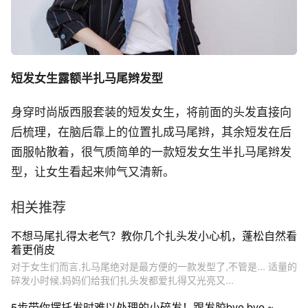
短发女生露额半扎马尾辫发型
身穿时尚版西服套装的短发女生，将前面的头发直接向
后梳理，在脑后靠上的位置扎成马尾辫，其余短发在后
面服帖散着，很气质简单的一款短发女生半扎马尾辫发
型，让女生看起来帅气又清新。
相关推荐
不想马尾扎得太老气？教你几个扎头发小心机，蓬松自然看
着更俏皮
对于女生们而言,扎马尾绝对是最方便的一款发型了,不管是... 适量的
碎发小时候,妈妈们给我们扎头发都爱扎得又光亮又...
5步带你摆托发时难以处理的小碎发！跟发胶bye bye ~