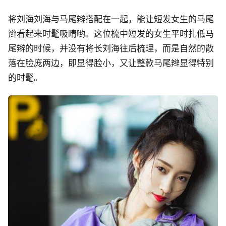
将刘海刘海与马尾辫搭配在一起，能让短发女生的马尾
辫看起来时髦吸睛哟。这位梳中短发的女生平时扎低马
尾辫的时候，并没有将长刘海往后梳理，而是自然的散
落在脸庞两边，即显得脸小，又让整款马尾辫显得特别
的时髦。