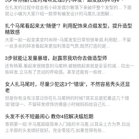
在扎发的过程中就会有小碎发偶尔散落下来破坏整个发型的... 下面
就让小编为大家介绍一款带有编发设计的马尾扎法图解...
扎个马尾看起来太“随便”？利用配饰来点缀发型，提升造型
精致感
大家一起一起变美变时尚呀~马尾发型日常但很单调,利用配... 不留
一丝多余的碎发看起来更加利落显气质,既然打造的是...
3步就能让发量暴增，赵露思我劝你去做造型师
还有杨幂,看起来很随意的马尾辫,被她梳起来就是妥妥的减... 拉出一
些碎发,立马有了灵动的呼吸感。甚至还能有一些修...
女人扎马尾时，尽量少犯这3个“错误”，不然容易秃头还显
老
但是你有没有注意过你在扎马尾辫的时候?其实总是犯着这几个错
误!错误一、不留碎发修饰仿佛是小时候妈妈给自己扎...
头发不长不短最闹心 教你4招解决尴尬期
青铜第一招:半马尾超级简单入门级的半马尾,以耳朵上方为界,拉出
上半部的头发绑好就好。完全零技巧,如果觉得有些...