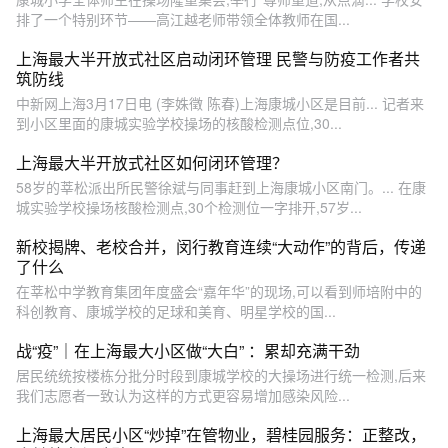
排了一个特别环节——高江越老师带领全体教师在国...
上海最大半开放式社区启动闭环管理 民警与防疫工作者共
筑防线
中新网上海3月17日电 (李姝徵 陈春)上海康城小区是目前... 记者来
到小区里面的康城实验学校操场的核酸检测点位,30...
上海最大半开放式社区如何闭环管理？
58岁的莘松派出所民警徐斌与同事赶到上海康城小区南门。... 在康
城实验学校操场核酸检测点,30个检测位一字排开,57岁...
新校揭牌、老校合并，闵行教育连续“大动作”的背后，传递
了什么
在莘松中学教育集团年度盛会“嘉年华”的现场,可以看到师培附中的
科创教育、康城学校的足球和美育、明星学校的国...
战“疫”｜在上海最大小区做“大白” ：累却充满干劲
居民统统按楼栋分批分时段到康城学校的大操场进行统一检测,后来
我们志愿者一致认为这样的方式更容易增加感染风险...
上海最大居民小区“炒掉”在管物业，碧桂园服务：正整改，