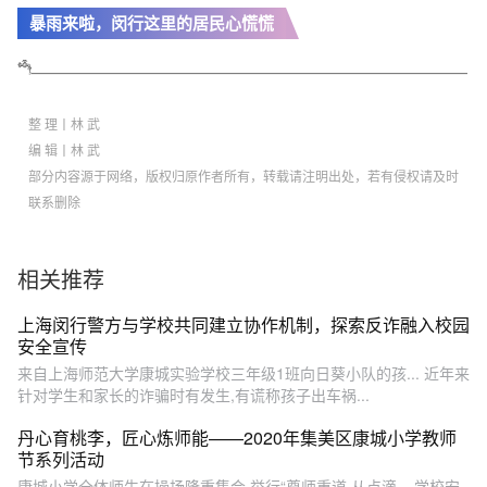
暴雨来啦，闵行这里的居民心慌慌
整 理丨林 武
编 辑丨林 武
部分内容源于网络，版权归原作者所有，转载请注明出处，若有侵权请及时
联系删除
相关推荐
上海闵行警方与学校共同建立协作机制，探索反诈融入校园
安全宣传
来自上海师范大学康城实验学校三年级1班向日葵小队的孩... 近年来
针对学生和家长的诈骗时有发生,有谎称孩子出车祸...
丹心育桃李，匠心炼师能——2020年集美区康城小学教师
节系列活动
康城小学全体师生在操场隆重集会,举行“尊师重道,从点滴... 学校安