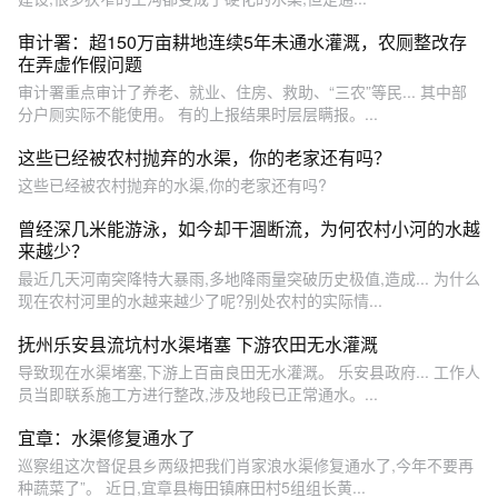
审计署：超150万亩耕地连续5年未通水灌溉，农厕整改存
在弄虚作假问题
审计署重点审计了养老、就业、住房、救助、“三农”等民... 其中部
分户厕实际不能使用。 有的上报结果时层层瞒报。...
这些已经被农村抛弃的水渠，你的老家还有吗？
这些已经被农村抛弃的水渠,你的老家还有吗?
曾经深几米能游泳，如今却干涸断流，为何农村小河的水越
来越少？
最近几天河南突降特大暴雨,多地降雨量突破历史极值,造成... 为什么
现在农村河里的水越来越少了呢?别处农村的实际情...
抚州乐安县流坑村水渠堵塞 下游农田无水灌溉
导致现在水渠堵塞,下游上百亩良田无水灌溉。 乐安县政府... 工作人
员当即联系施工方进行整改,涉及地段已正常通水。...
宜章：水渠修复通水了
巡察组这次督促县乡两级把我们肖家浪水渠修复通水了,今年不要再
种蔬菜了”。 近日,宜章县梅田镇麻田村5组组长黄...