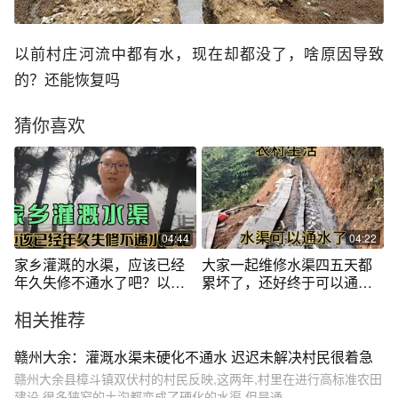
以前村庄河流中都有水，现在却都没了，啥原因导致
的？还能恢复吗
猜你喜欢
04:44
04:22
家乡灌溉的水渠，应该已经
大家一起维修水渠四五天都
年久失修不通水了吧？以前
累坏了，还好终于可以通水
靠它才有收成
救稻田了
相关推荐
赣州大余：灌溉水渠未硬化不通水 迟迟未解决村民很着急
赣州大余县樟斗镇双伏村的村民反映,这两年,村里在进行高标准农田
建设,很多狭窄的土沟都变成了硬化的水渠,但是通...