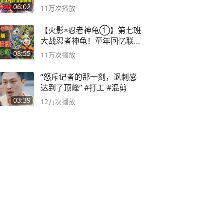
06:02
11万
次播放
【火影×忍者神龟①】第七班
大战忍者神龟！童年回忆联动
论武？
08:55
11万
次播放
“怒斥记者的那一刻，讽刺感
达到了顶峰” #打工 #混剪
03:39
12万
次播放