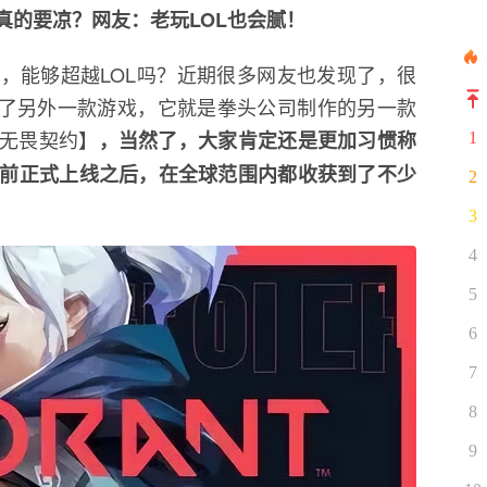
真的要凉？网友：老玩LOL也会腻！
，能够超越LOL吗？近期很多网友也发现了，很
起了另外一款游戏，它就是拳头公司制作的另一款
做【无畏契约】
，当然了，大家肯定还是更加习惯称
1
前正式上线之后，在全球范围内都收获到了不少
2
3
4
5
6
7
8
9