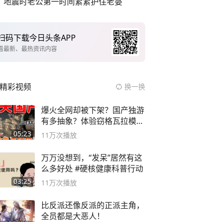
地震时老公第一时间紧紧护住老婆
扫码下载今日头条APP
看最新、最热资讯内容
精彩视频
换一换
爆火全网却被下架？国产独游
有多抽象？体验窃格瓦拉模拟
器！
05:23
11万
次播放
万万没想到，“发呆”居然有这
么多好处 #硬核健康科普行动
03:25
11万
次播放
比反派还像反派的正派主角，
全员都是大恶人！