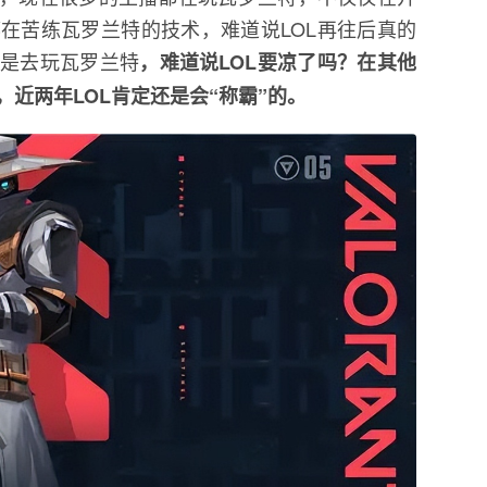
在苦练瓦罗兰特的技术，难道说LOL再往后真的
都是去玩瓦罗兰特
，难道说LOL要凉了吗？在其他
近两年LOL肯定还是会“称霸”的。