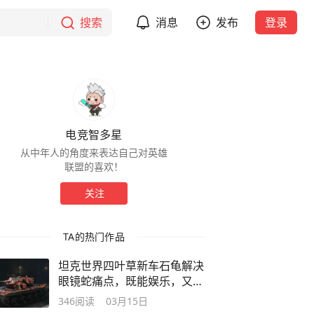
搜索
消息
发布
登录
电竞智多星
从中年人的角度来表达自己对英雄
联盟的喜欢！
关注
TA的热门作品
坦克世界四叶草新车石龟解决
眼镜蛇痛点，既能娱乐，又能
打钱！
346
阅读
03月15日