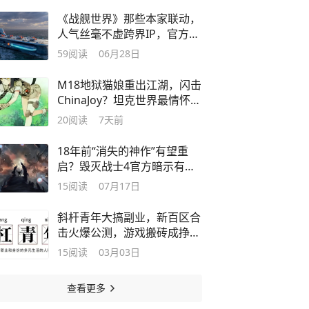
《战舰世界》那些本家联动，
人气丝毫不虚跨界IP，官方玩
梗最致命
59
阅读
06月28日
M18地狱猫娘重出江湖，闪击
ChinaJoy？坦克世界最情怀二
创回来了
20
阅读
7天前
18年前“消失的神作”有望重
启？毁灭战士4官方暗示有能
力完工
15
阅读
07月17日
斜杆青年大搞副业，新百区合
击火爆公测，游戏搬砖成挣钱
新风口
15
阅读
03月03日
查看更多