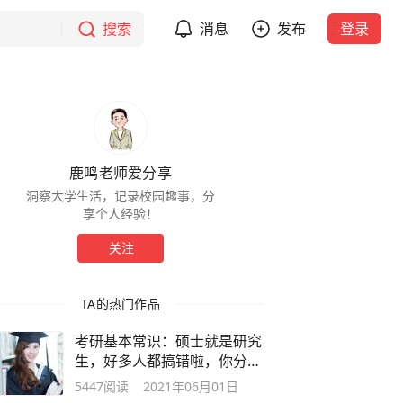
搜索
消息
发布
登录
鹿鸣老师爱分享
洞察大学生活，记录校园趣事，分
享个人经验！
关注
TA的热门作品
考研基本常识：硕士就是研究
生，好多人都搞错啦，你分清
楚了吗？
5447
阅读
2021年06月01日