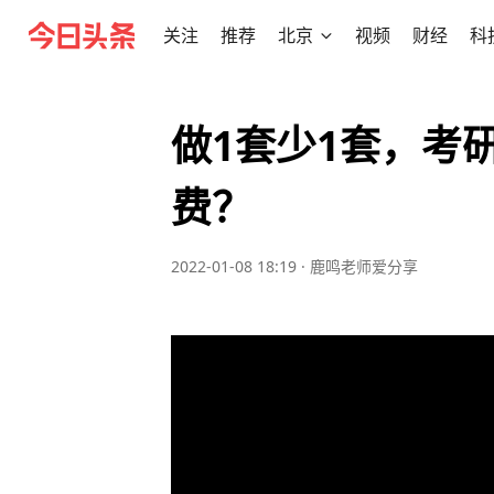
关注
推荐
北京
视频
财经
科
做1套少1套，考
费？
2022-01-08 18:19
·
鹿鸣老师爱分享