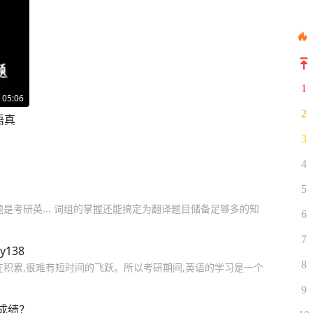
1
05:06
2
语真
3
4
5
是考研英... 词组的掌握还能搞定为翻译题目储备足够多的知
6
7
138
8
在积累,很难有短时间的飞跃。所以考研期间,英语的学习是一个
9
成绩？