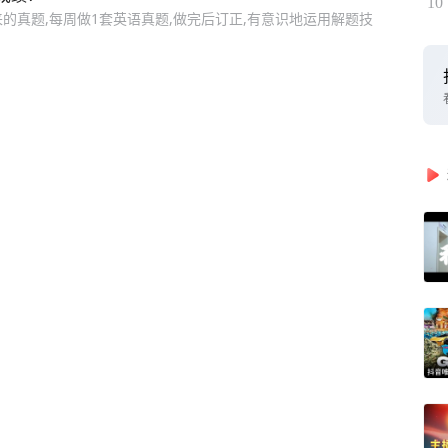
10
来的真题,每周做1套英语真题,做完后订正,有意识地运用解题技