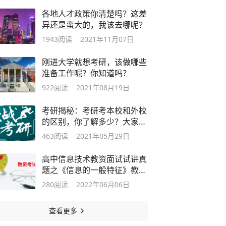
各地人才政策你清楚吗？这差
异还是蛮大的，我该去哪呢？
1943
阅读
2021年11月07日
刚进大学就想考研，该做哪些
准备工作呢？你知道吗？
922
阅读
2021年08月19日
考研揭秘：考研考本校和外校
的区别，你了解多少？大家一
起说说看
463
阅读
2021年05月29日
高中信息技术教资面试试讲真
题之《信息的一般特征》教案
设计
280
阅读
2022年06月06日
查看更多