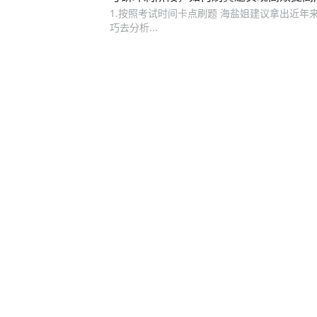
1.按照考试时间卡点刷题 海盐姐建议拿出近年
巧去分析...