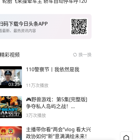
轮胎飞来撞晕车主 轿车自动停车呼120
扫码下载今日头条APP
看最新、最热资讯内容
精彩视频
换一换
110警察节丨我依然是我
03:25
11万
次播放
🎮野兽游戏：第5集[完整版]
争夺私人岛屿之战！
#MrBeastChina
55:37
3万
次播放
主播带你看“两会”vlog 看大兴
政协如何“新”意满满绘未来！