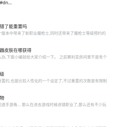
dnf
约错了能重置吗
这个版本中带来了新职业魔枪士,同时还带来了魔枪士等级预约的
武器皮肤在哪获得
么办,下面小编就给大家介绍一下。 之前赛利亚房间里不是有个
级
重置的,也是比较人性化的一个设定了,不过重置的次数是有限制
物
道手游角... 那么在进去游戏时候进错职业了,那么还有不少玩