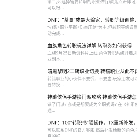
第二步:选择需要转职的职业进行解锁,点击即可,
可以根...
DNF：“茶哥”成最大输家，转职等级调整
“刃影+职业平衡+伤害压缩”为主,但转职等级调
动完成...
血族角色转职玩法详解 转职券如何获得
血族9月25日新资料片上线,角色转职系统开启,那
业副本...
暗黑黎明2二转职业切换 转错职业从此不
转错职业的小伙伴不要慌、不要虚,玩家朋友可以
要转换...
神雕侠侣手游换门派攻略 神雕侠侣手游
错了门派? 亦或是想要成为全职奶妈? 在《神雕
通...
DNF：100“转职书”骚操作，TX重新补
可以联系DNF的官方客服,然后补发给新的角色,不过
真的好...