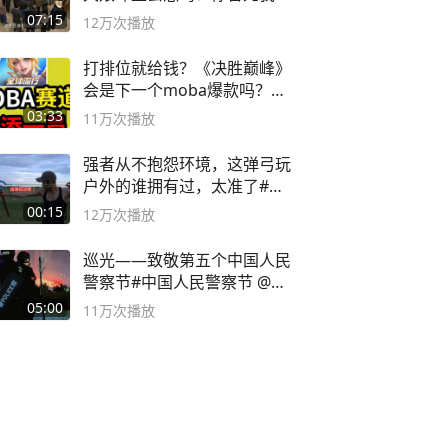
子
07:15
12万
次播放
打排位就给钱？《决胜巅峰》
会是下一个moba爆款吗？#
决胜巅峰
03:33
11万
次播放
强者从不抱怨环境，这弹弓玩
户外的谁拥有过，太准了#弹
弓#户外
00:15
12万
次播放
巡光——致敬第五个中国人民
警察节#中国人民警察节 @抖
音小助手
05:00
11万
次播放