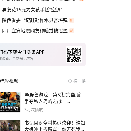
男友花15元为女孩手搓“空调”
陕西省委书记赶赴柞水县杏坪镇
四川宜宾地震网友称睡觉被摇醒
扫码下载今日头条APP
看最新、最热资讯内容
精彩视频
换一换
🎮野兽游戏：第5集[完整版]
争夺私人岛屿之战！
#MrBeastChina
55:37
3万
次播放
书记回乡全村热烈欢迎！谁知
大娘冲上去怒骂：你害死我儿