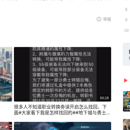
8
举报
9
10
05:01
00:28
很多人不知道职业转换劵误开启怎么找回、下
面#大家看下我是怎样找回的##地下城与勇士手
游