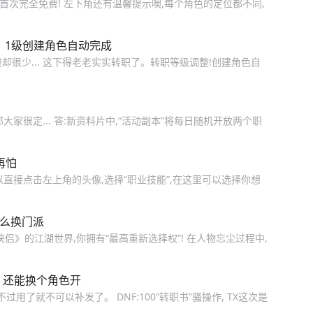
首次完全免费! 左下角还有温馨提示噢,每个角色的定位都不同,
，1级创建角色自动完成
整却很少... 这下得老老实实转职了。转职等级调整!创建角色自
大家很定... 答:新资料片中,“活动副本”将每日随机开放两个职
再怕
直接点击左上角的头像,选择“职业技能”,在这里可以选择你想
怎么换门派
侠侣》的江湖世界,你拥有“最高重新选择权”! 在人物忘尘过程中,
发，还能换个角色开
用了就不可以补发了。 DNF:100“转职书”骚操作, TX这次是