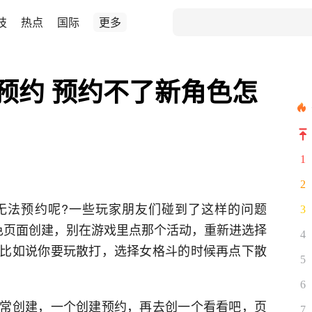
技
热点
国际
更多
法预约 预约不了新角色怎
1
2
色，无法预约呢?一些玩家朋友们碰到了这样的问题
3
色页面创建，别在游戏里点那个活动，重新进选择
4
比如说你要玩散打，选择女格斗的时候再点下散
5
6
常创建，一个创建预约，再去创一个看看吧，页
7