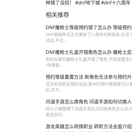
种错了没招！ #dnf地下城 #dnf十六周年 #
#地下城与勇士 #dnf鹰鹰怪
相关推荐
DNF魔枪士等级预约错了怎么办 等级预
DNF国服昨天正式更新了八周年的新版本,在
活动,不过...
DNF魔枪士礼盒开错角色怎么办 魔枪士
有的玩家的魔枪士礼盒开错了角色,不知道要怎
“你猜我...
预约等级重置方法 新角色无法参与预约升
这次的全职业预约活动,其中的预约等级是可以
的,并不...
问道手游怎么换角色 问道手游如何切换人
所以小编整理了问道手游无法切换角色怎么办,问
家还对问...
游龙英雄怎么转换职业 转职方法全面介绍