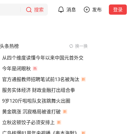
搜索
消息
发布
登录
头条热榜
换一换
从四个维度读懂今年以来中国元首外交
今年是闭眼秋
官方通报教师招聘笔试前13名被淘汰
服务实体经济 财政金融打出组合拳
9岁120斤啦啦队女孩跳舞火出圈
黄金跳涨 沉寂格局被谁打破
立秋这顿饺子必须安排上
广岛核爆81周年央视播《奥本海默》