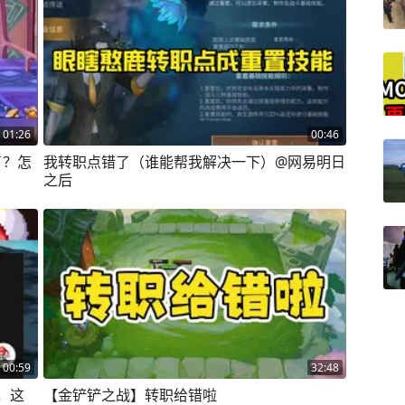
01:26
00:46
了？怎
我转职点错了（谁能帮我解决一下）@网易明日
之后
00:59
32:48
，这
【金铲铲之战】转职给错啦