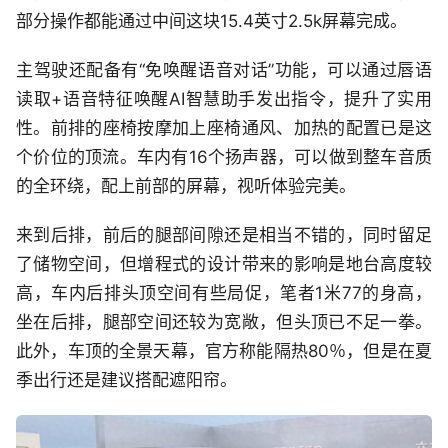
部分操作都能通过中间这块15.4英寸2.5k屏幕完成。
主驾驶还配备有“免唤醒语音对话”功能，可以通过唇语
读取+语音特征唤醒AI智慧助手发出指令，提升了实用
性。前排的座椅按摩加上座椅通风、加热的配置已是这
个价位的顶流。车内有16个扬声器，可以做到整车音质
的全环绕，配上前部的屏幕，视听体验完美。
来到后排，前后的腿部间隙还是相当不错的，同时留足
了储物空间，但增程式的设计带来的影响是地台高度较
高，车内后排头顶空间有些局促，笔者1米77的身高，
坐在后排，腿部空间还较为宽敞，但头顶已不足一拳。
此外，车顶的全景天幕，官方称能隔热80％，但是在夏
季出行还是建议搭配遮阳帘。