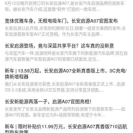
9月12日晚开启预订的长安启源A07,是长安汽车启源品牌的首款车
型。据长安汽车介绍,这是靠“软件”打造的一款车型...
宽体优雅车身，无框电吸车门，长安启源A07官图发布
长安启源以此开局,点亮你的期待!近日,随着一组官方美图的发布,长
安启源首款车型A07正式亮相。作为长安汽车主品牌...
长安启源登场，竟与深蓝共享平台？这车真的没新意
与深蓝汽车一样,启源同样是长安汽车旗下的新能源汽车品牌,现在启
源汽车首款量产车型启源A07的官图已经面世,定位...
新车 | 13.59万起，长安启源A07全新真香版上市，3C充电/
换新增程器
我们从长安启源官方获悉,长安启源A07全新真香版正式上市...启源
OS 2.0系统,采用全新UI交互界面,支持分享蓝牙钥匙,...
长安新能源再落一子，启源A07官图亮相！
长安发布了长安主品牌新能源产品阵列启源旗下的首款车型——启
源A07的官图。新车定位为B+级掀背轿跑,有望于今年...
新车 | 限时补贴价11.99万元，长安启源A07真香版710远航
型购车政策