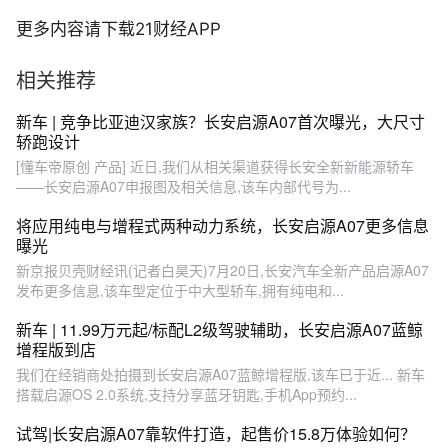
更多内容请下载21财经APP
相关推荐
新车 | 竞争比亚迪汉家族？长安启源A07首次曝光，大尺寸
轿跑设计
[懂车帝原创 产品] 近日,我们从相关渠道获得长安全新新能源轿车
——长安启源A07申报图及相关信息,该车内部代号为...
将应用纯电与增程式两种动力系统，长安启源A07更多信息
曝光
新京报贝壳财经讯(记者白昊天)7月20日,长安汽车全新产品启源A07
发布更多信息,该车型定位于中大型轿车,拥有纯电和...
新车 | 11.99万元起/标配L2级驾驶辅助，长安启源A07蓝鲸
增程版到店
我们在经销商处拍摄到长安启源A07蓝鲸增程版,该车已于近... 新车
搭载启源OS 2.0系统,支持分享蓝牙钥匙,手机App预约...
试驾|长安启源A07靠软件打造，起售价15.8万体验如何？