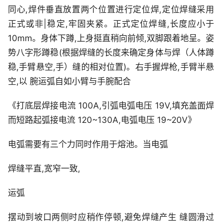
同心,焊件垂直放置两个位置进行定位焊,定位焊缝采用
正式或非|稳定,牢固夹紧。正式定位焊缝,长度应小于
10mm。身体下蹲,上身挺直稍向前倾,双脚跟着地呈。姿
势八字形蹲稳(根据焊缝的长度来确定身体与焊（人体蹲
稳,手臂悬空,手）缝的相对位置)。右手握焊枪,手臂半悬
空,以 腕运弧自如小臂与手腕配合
《打底层焊接电流 100A,引弧电弧电压 19V,填充盖面焊
而短路起弧接电流 120~130A,电弧电压 19~20V》
电弧需要有三个力同时作用于熔池。当电弧
焊缝平直,宽窄一致,
运弧
摆动到坡口两侧时应稍作停顿,避免焊缝产生 缝圆滑过