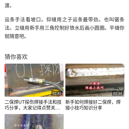
渡。
运条手法看坡口。仰缝用之子运条最带劲。也叫锯条
法。立缝用新手用三角控制好铁水后画小圆圈。平缝你
就随意吧。
猜你喜欢
02:45
02:34
二保焊UT探伤焊接手法和技
新手如何焊接好二保焊，焊
巧分享，大家记得点赞关注#
接小技巧知识分享
二保焊 #焊接技术 #焊工 #焊
接探伤 #电焊工