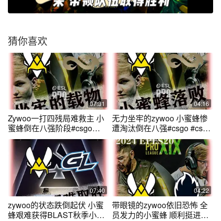
猜你喜欢
07:31
04:16
Zywoo一打四残局难救主 小
无力坐牢的zywoo 小蜜蜂惨
蜜蜂倒在八强阶段#csgo
遭淘汰倒在八强#csgo #cs2
#cs2 #zywoo
#zywoo
07:40
04:22
zywoo的状态跌倒起伏 小蜜
带眼镜的zywoo依旧恐怖 全
蜂艰难获得BLAST秋季小组
员发力的小蜜蜂 顺利挺进胜