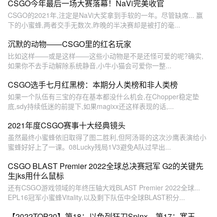
CSGO今年最后一场大赛落幕！NaVi完美收官
CSGO的2021年,注定是NaVi大奖拿到手软的一年。尽管缺席... 赢
下的小蜜蜂,两者交手无数次,昨晚的半决赛却是被打的毫...
沉默的动物——CSGO里的红名玩家
比如这样——或是这样——这些小动物是不是还怪可爱的呢?确实,
如果你不去手动解除系统静音,小牛小猫会可爱你一整...
CSGO选手七月红黑榜：本期分人类榜和非人类榜
如果一个队伍有三宝的存在基本都没什么机会,在Chopper稳定垫
底,sdy持续低迷的前提下,如果magixx还这样表现的话,...
2021年度CSGO赛事十大经典镜头
虽然最终小蜜蜂依旧取得了图二胜利,但阿汤哥的这次沙鹰表演给小
蜜蜂好好上了一课。08Lucky残局1V3避免A队过早出...
CSGO BLAST Premier 2022全球总决赛冠军 G2的关键先
生jks用什么鼠标
还有CSGO游戏领域的年终压轴大戏BLAST Premier 2022全球...
EPL16冠军小蜜蜂Vitality,以及剩下队伍中全球BLAST积分...
【2022TOP20】第18：以色列狂刀Spinx，第17：寒王