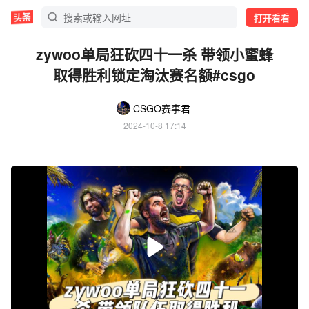
打开看看
zywoo单局狂砍四十一杀 带领小蜜蜂
取得胜利锁定淘汰赛名额#csgo
CSGO赛事君
2024-10-8 17:14