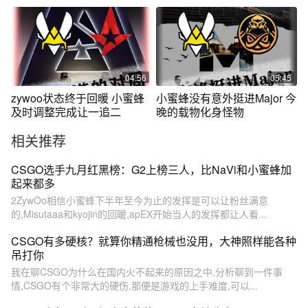
赛首胜#csgo
者组#csgo
04:56
05:45
zywoo状态终于回暖 小蜜蜂
小蜜蜂没有意外挺进Major 今
及时调整完成让一追二
晚的载物化身怪物
相关推荐
CSGO选手九月红黑榜：G2上榜三人，比NaVi和小蜜蜂加
起来都多
2ZywOo相信小蜜蜂下半年至今为止的发挥是可以让粉丝满意
的,Misutaaa和kyojin的回暖,apEX开始当人的发挥都让人看...
CSGO有多硬核？就算你精通枪械也没用，大神照样能各种
吊打你
我在聊CSGO为什么在国内火不起来的原因之中,分析聊到一件事
情,CSGO有个非常大的硬伤,那便是游戏的上手难度,可以...